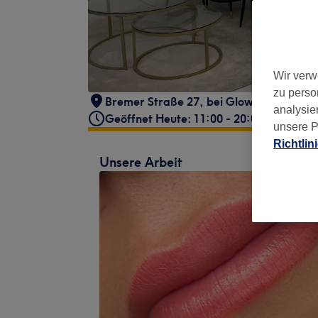
Wir verw
zu perso
Bremer Straße 27, bei Glow Kosmetik
,
analysie
Geöffnet Heute: 11:00 - 20:00
unsere P
Richtlin
Unsere Arbeit