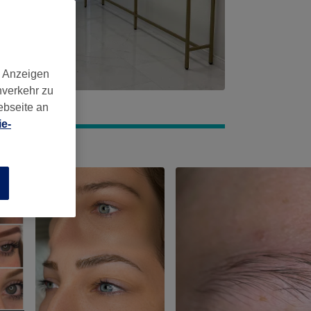
d Anzeigen
nverkehr zu
ebseite an
e-
n