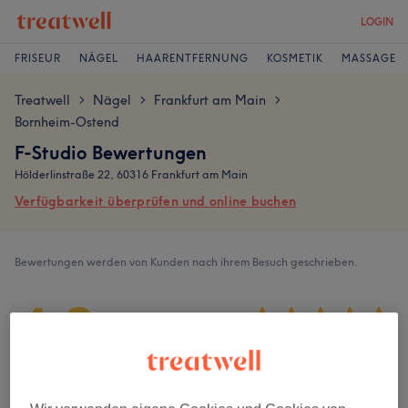
LOGIN
FRISEUR
NÄGEL
HAARENTFERNUNG
KOSMETIK
MASSAGE
Treatwell
Nägel
Frankfurt am Main
>
>
>
Bornheim-Ostend
F-Studio Bewertungen
Hölderlinstraße 22, 60316 Frankfurt am Main
Verfügbarkeit überprüfen und online buchen
Bewertungen werden von Kunden nach ihrem Besuch geschrieben.
4,8
180 Bewertungen
Ambiente