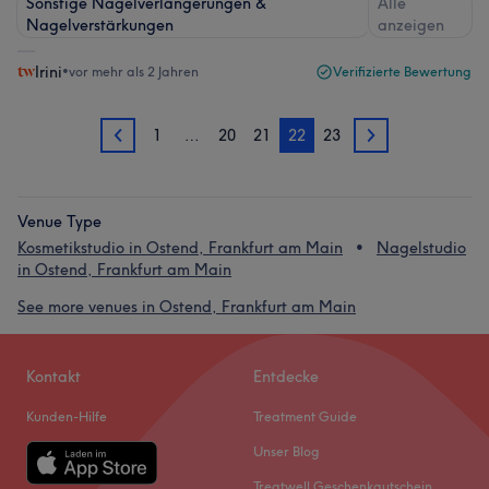
Sonstige Nagelverlängerungen &
Alle
Nagelverstärkungen
anzeigen
Irini
•
vor mehr als 2 Jahren
Verifizierte Bewertung
1
…
20
21
22
23
21
23
Venue Type
Kosmetikstudio in Ostend, Frankfurt am Main
Nagelstudio
in Ostend, Frankfurt am Main
See more venues in Ostend, Frankfurt am Main
Kontakt
Entdecke
Kunden-Hilfe
Treatment Guide
Unser Blog
Treatwell Geschenkgutschein