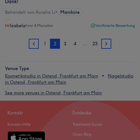
Dank!
Behandelt von Aurelia Li
•
Maniküre
Izabela
•
vor 4 Monaten
Verifizierte Bewertung
1
2
3
4
…
23
1
3
Venue Type
Kosmetikstudio in Ostend, Frankfurt am Main
Nagelstudio
in Ostend, Frankfurt am Main
See more venues in Ostend, Frankfurt am Main
Kontakt
Entdecke
Kunden-Hilfe
Treatment Guide
Unser Blog