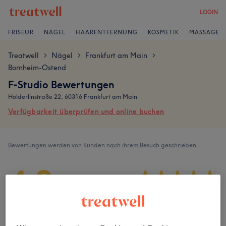
LOGIN
FRISEUR
NÄGEL
HAARENTFERNUNG
KOSMETIK
MASSAGE
Treatwell
Nägel
Frankfurt am Main
>
>
>
Bornheim-Ostend
F-Studio Bewertungen
Hölderlinstraße 22, 60316 Frankfurt am Main
Verfügbarkeit überprüfen und online buchen
Bewertungen werden von Kunden nach ihrem Besuch geschrieben.
4,8
180 Bewertungen
Ambiente