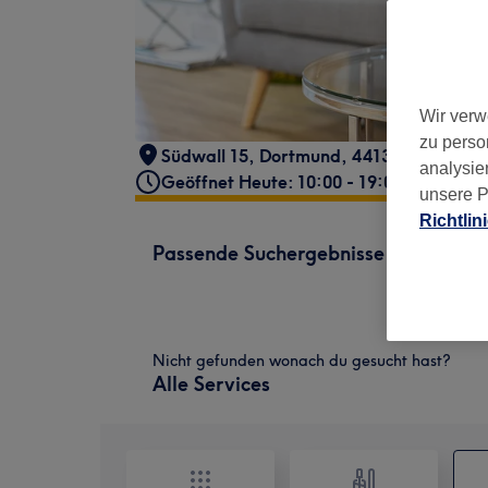
Wir verw
zu perso
Südwall 15
,
Dortmund
,
44137
analysie
Geöffnet Heute: 10:00 - 19:00
unsere P
Richtlin
Passende Suchergebnisse
Nicht gefunden wonach du gesucht hast?
Alle Services