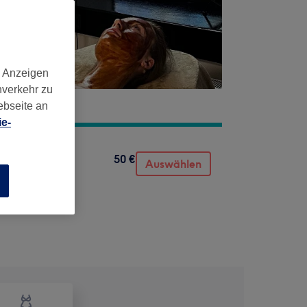
d Anzeigen
nverkehr zu
ebseite an
e-
50 €
Auswählen
n