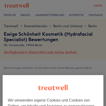
LOGIN
FRISEUR
NÄGEL
HAARENTFERNUNG
KOSMETIK
MASSAGE
Treatwell
Kosmetikstudio
Berlin und Umland
Berlin
>
>
>
Ewige Schönheit Kosmetik (Hydrafacial
Specialist) Bewertungen
58, Yorckstraße, 10965 Berlin
Verfügbarkeit überprüfen und online buchen
Bewertungen werden von Kunden nach ihrem Besuch geschrieben.
4,8
2404 Bewertungen
Wir verwenden eigene Cookies und Cookies von
Ambiente
Dritten, um Inhalte und Anzeigen zu personalisieren,