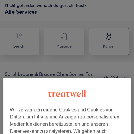
Nicht gefunden wonach du gesucht hast?
Alle Services
Gesicht
Massage
Körper
Sprühbräune & Bräune Ohne Sonne. Für
ab 39 €
Frauen Und Männer Geeignet
(
1
)
Körperbehandlungen
(
11
)
ab 69 €
Wir verwenden eigene Cookies und Cookies von
Massagen Für Frauen Und Männer
ab 29 €
Dritten, um Inhalte und Anzeigen zu personalisieren,
Geeignet
(
2
)
Medienfunktionen bereitzustellen und unseren
Datenverkehr zu analysieren. Wir geben auch