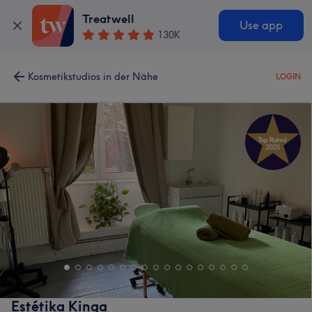
Treatwell
Use app
130K
Kosmetikstudios in der Nähe
LOGIN
Estétika Kinga