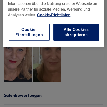
Unsere Arbeit
Informationen über die Nutzung unserer Webseite an
Bild anklicken für weitere Details
unsere Partner für soziale Medien, Werbung und
Analysen weiter.
Cookie-Richtlinien
Cookie-
Alle Cookies
Einstellungen
akzeptieren
Salonbewertungen