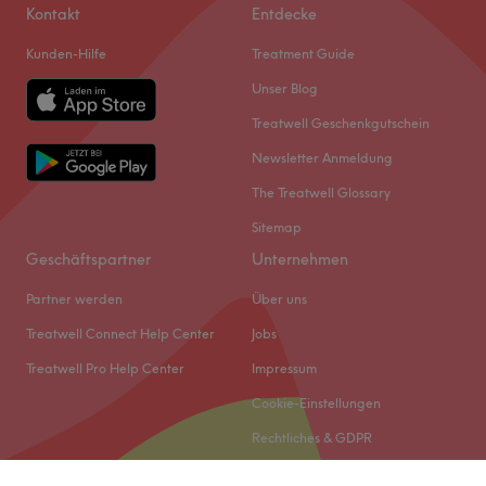
Kontakt
Entdecke
Kunden-Hilfe
Treatment Guide
Unser Blog
Treatwell Geschenkgutschein
Newsletter Anmeldung
The Treatwell Glossary
Sitemap
Geschäftspartner
Unternehmen
Partner werden
Über uns
Treatwell Connect Help Center
Jobs
Treatwell Pro Help Center
Impressum
Cookie-Einstellungen
Rechtliches & GDPR