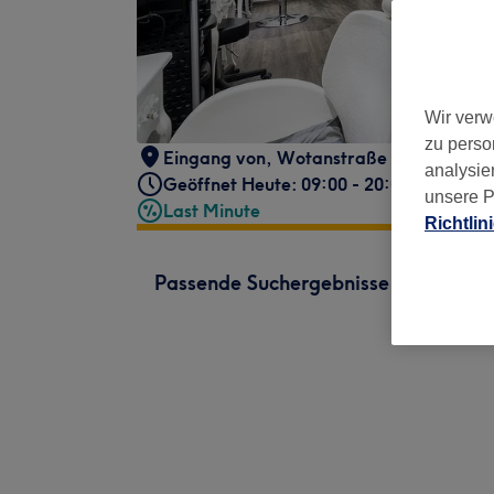
Wir verw
zu perso
Eingang von, Wotanstraße
,
Hirschgart
analysie
Geöffnet Heute: 09:00 - 20:00
unsere P
Last Minute
Richtlin
Passende Suchergebnisse