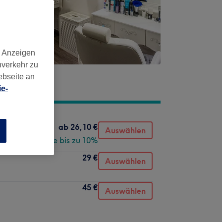
d Anzeigen
nverkehr zu
ebseite an
e-
ab
26,10 €
Auswählen
n
Spare bis zu 10%
29 €
Auswählen
45 €
Auswählen