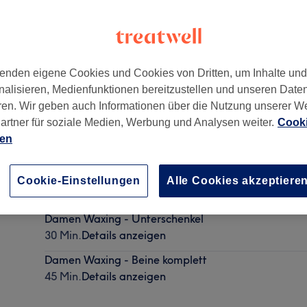
enden eigene Cookies und Cookies von Dritten, um Inhalte un
nalisieren, Medienfunktionen bereitzustellen und unseren Date
enallee 26a
,
München, Nymphenburg
,
80639
ren. Wir geben auch Informationen über die Nutzung unserer W
artner für soziale Medien, Werbung und Analysen weiter.
Cooki
ien
Damen Waxing - Oberschenkel
Cookie-Einstellungen
Alle Cookies akzeptiere
15 Min.
Details anzeigen
Damen Waxing - Unterschenkel
30 Min.
Details anzeigen
Damen Waxing - Beine komplett
45 Min.
Details anzeigen