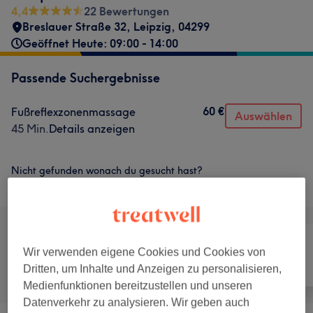
4,4
22 Bewertungen
Breslauer Straße 32
,
Leipzig
,
04299
Geöffnet Heute: 09:00 - 14:00
Passende Suchergebnisse
60 €
Fußreflexzonenmassage
Auswählen
45 Min.
Details anzeigen
Nicht gefunden wonach du gesucht hast?
Alle Services
Wir verwenden eigene Cookies und Cookies von
Alle
Massage
Körper
Dritten, um Inhalte und Anzeigen zu personalisieren,
Medienfunktionen bereitzustellen und unseren
Datenverkehr zu analysieren. Wir geben auch