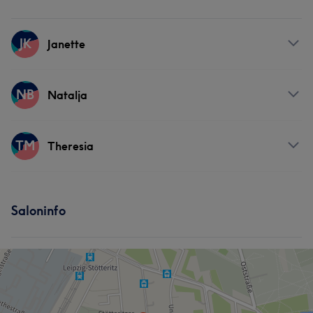
JK
Janette
Services
NB
Natalja
Massage
Services
TM
Theresia
Körper
Massage
Services
Saloninfo
Körper
Gesicht
Massage