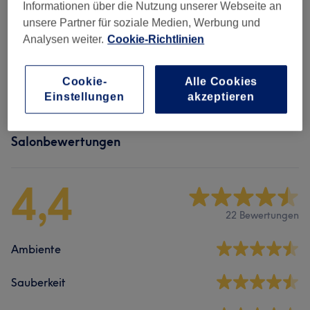
Informationen über die Nutzung unserer Webseite an
BMS-Angebot
(
1
)
95 €
unsere Partner für soziale Medien, Werbung und
Analysen weiter.
Cookie-Richtlinien
Massage-Angebot
(
2
)
ab 45 €
Cookie-
Alle Cookies
Spa
(
2
)
ab 60 €
Einstellungen
akzeptieren
Salonbewertungen
4,4
22 Bewertungen
Ambiente
Sauberkeit