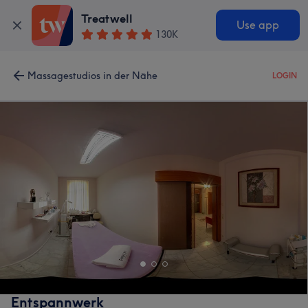
Treatwell
Use app
130K
Massagestudios in der Nähe
LOGIN
Entspannwerk