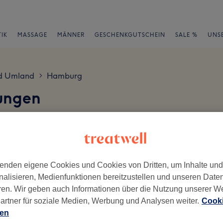
IK
MASSAGE
MÄNNER
GESCHENKGUTSCHEIN
SALE %
UNS
d Umland
Hamburg
>
ungen
en
enden eigene Cookies und Cookies von Dritten, um Inhalte un
nalisieren, Medienfunktionen bereitzustellen und unseren Date
ch geschrieben.
ren. Wir geben auch Informationen über die Nutzung unserer W
artner für soziale Medien, Werbung und Analysen weiter.
Cooki
Ambiente
Se
ien