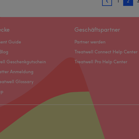
1
2
1
ecke
Geschäftspartner
ment Guide
Partner werden
Blog
Treatwell Connect Help Center
ell Geschenkgutschein
Treatwell Pro Help Center
etter Anmeldung
eatwell Glossary
ap