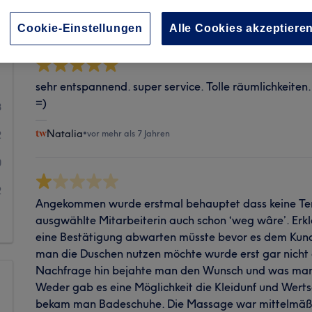
Sauberkeit
Cookie-Einstellungen
Alle Cookies akzeptiere
sehr entspannend. super service. Tolle räumlichkeiten.
=)
8
Natalia
•
vor mehr als 7 Jahren
2
0
2
Angekommen wurde erstmal behauptet dass keine Te
1
ausgwählte Mitarbeiterin auch schon ‘weg wâre’. Erkl
eine Bestätigung abwarten müsste bevor es dem Kund
man die Duschen nutzen möchte wurde erst gar nicht a
Nachfrage hin bejahte man den Wunsch und was man
Weder gab es eine Möglichkeit die Kleidunf und Wer
bekam man Badeschuhe. Die Massage war mittelmäßi