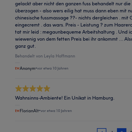
gelackt aber nicht den ganzen fuss behandelt nur die 
überzogen - also wers eilig hat muss dann eben mit nur
chinesische fussmassage ??- nichts dergleichen . m
eingecremt . das wars. Preis - Leistung ? zum Haarera
tat mir leid : megaunbequeme Arbeitshaltung . Und ich
wiewenig von dem fetten Preis bei ihr ankommt ... Als
ganz gut.
Behandelt von Leyla Hoffmann
Anonym
•
vor etwa 10 Jahren
Wahnsinns-Ambiente! Ein Unikat in Hamburg.
FlorianAlt
•
vor etwa 10 Jahren