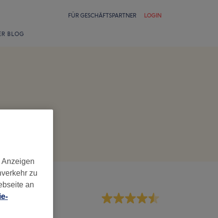
FÜR GESCHÄFTSPARTNER
LOGIN
ER BLOG
d Anzeigen
nverkehr zu
ebseite an
e-
rvice