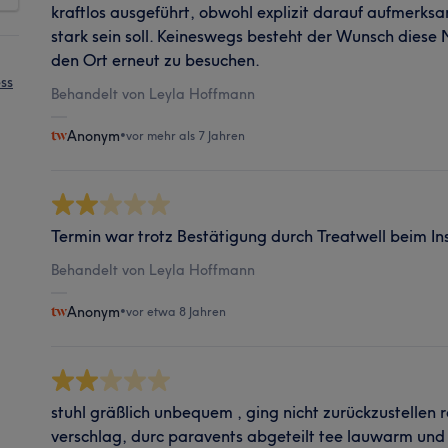
kraftlos ausgeführt, obwohl explizit darauf aufmerk
stark sein soll. Keineswegs besteht der Wunsch diese
den Ort erneut zu besuchen.
ss
Behandelt von Leyla Hoffmann
Anonym
•
vor mehr als 7 Jahren
Termin war trotz Bestätigung durch Treatwell beim Inst
Behandelt von Leyla Hoffmann
Anonym
•
vor etwa 8 Jahren
stuhl gräßlich unbequem , ging nicht zurückzustellen r
verschlag, durc paravents abgeteilt tee lauwarm un