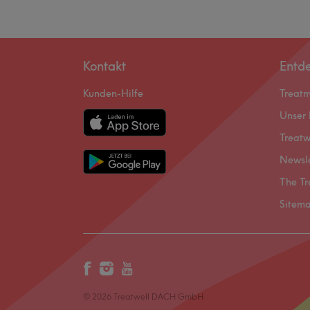
Kontakt
Entd
Kunden-Hilfe
Treat
Unser 
Treatw
Newsl
The Tr
Sitem
© 2026 Treatwell DACH GmbH