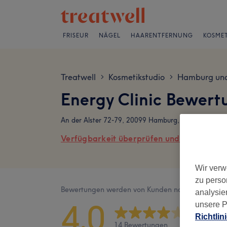
FRISEUR
NÄGEL
HAARENTFERNUNG
KOSMET
Treatwell
Kosmetikstudio
Hamburg un
>
>
Energy Clinic Bewert
An der Alster 72-79, 20099 Hamburg, St. Georg
Verfügbarkeit überprüfen und online buch
Wir verw
zu perso
Bewertungen werden von Kunden nach ihrem Besu
analysie
4,0
unsere P
Richtlin
14 Bewertungen