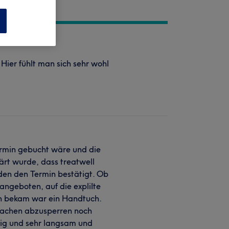
n
 Hier fühlt man sich sehr wohl
rmin gebucht wäre und die
ärt wurde, dass treatwell
en den Termin bestätigt. Ob
ngeboten, auf die expliIte
 bekam war ein Handtuch.
tsachen abzusperren noch
g und sehr langsam und