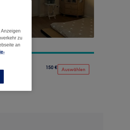
d Anzeigen
nverkehr zu
ebseite an
e-
150 €
Auswählen
n