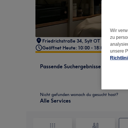
Wir verw
zu perso
Friedrichstraße 34
,
Sylt OT Westerland
analysie
Geöffnet Heute: 10:00 - 18:00
unsere P
Richtlin
Passende Suchergebnisse
Nicht gefunden wonach du gesucht hast?
Alle Services