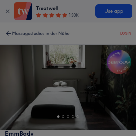
Treatwell
Use app
130K
Massagestudios in der Nähe
LOGIN
EmmBody