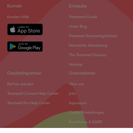
Kontakt
Entdecke
Kunden-Hilfe
Treatment Guide
Unser Blog
Treatwell Geschenkgutschein
Newsletter Anmeldung
The Treatwell Glossary
Sitemap
Geschäftspartner
Unternehmen
Partner werden
Über uns
Treatwell Connect Help Center
Jobs
Treatwell Pro Help Center
Impressum
Cookie-Einstellungen
Rechtliches & GDPR