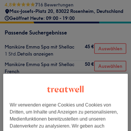
4,8
716 Bewertungen
Max-Josefs-Platz 20, 83022 Rosenheim, Deutschland
Geöffnet Heute: 09:00 - 19:00
Passende Suchergebnisse
45 €
Maniküre Emma Spa mit Shellac
Auswählen
1 Std.
Details anzeigen
50 €
Maniküre Emma Spa mit Shellac
Auswählen
French
1 Std.
Details anzeigen
Nicht gefunden wonach du gesucht hast?
Alle Services
Wir verwenden eigene Cookies und Cookies von
Dritten, um Inhalte und Anzeigen zu personalisieren,
Medienfunktionen bereitzustellen und unseren
Maniküre & Nagelverlängerungen
(
20
)
ab 25 €
Datenverkehr zu analysieren. Wir geben auch