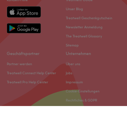
Unser Blog
Treatwell Geschenkgutschein
Newsletter Anmeldung
The Treatwell Glossary
Sitemap
Geschäftspartner
Unternehmen
Partner werden
Über uns
Treatwell Connect Help Center
Jobs
Treatwell Pro Help Center
Impressum
Cookie-Einstellungen
Rechtliches & GDPR
© 2026 Treatwell DACH GmbH