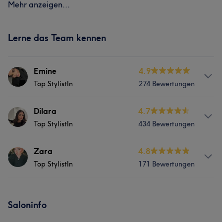
Mehr anzeigen...
Lerne das Team kennen
Emine
4.9
Top StylistIn
274 Bewertungen
Services
Dilara
4.7
Top StylistIn
434 Bewertungen
Friseur
Gesicht
Massage
Services
Zara
4.8
Haarentfernung
Ästhetische Medizin
Top StylistIn
171 Bewertungen
Friseur
Gesicht
Massage
Was unsere Kunden über Emine sagen
Services
Haarentfernung
Ästhetische Medizin
Saloninfo
Kompetent
18
Sympathisch
17
Herzlich
13
Friseur
Gesicht
Massage
Beratung und ganzheitliche Behandlungen