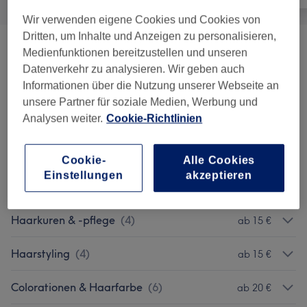
Wir verwenden eigene Cookies und Cookies von
Dritten, um Inhalte und Anzeigen zu personalisieren,
Haarschnitte
(
6
)
ab 10 €
Medienfunktionen bereitzustellen und unseren
Datenverkehr zu analysieren. Wir geben auch
Herrenhaarschnitte
(
3
)
ab 25 €
Informationen über die Nutzung unserer Webseite an
unsere Partner für soziale Medien, Werbung und
Strähnen & Balayage
(
5
)
Analysen weiter.
Cookie-Richtlinien
ab 100 €
Haarverlängerung
(
4
)
ab 5 €
Cookie-
Alle Cookies
Einstellungen
akzeptieren
Föhnen
(
4
)
ab 15 €
Haarkuren & -pflege
(
4
)
ab 15 €
Haarstyling
(
4
)
ab 15 €
Colorationen & Haarfarbe
(
6
)
ab 20 €