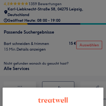
4,8
1359 Bewertungen
Karl-Liebknecht-Straße 58, 04275 Leipzig,
Deutschland
Geöffnet Heute: 08:00 - 19:00
Passende Suchergebnisse
15 €
Bart schneiden & trimmen
Auswählen
15 Min.
Details anzeigen
Nicht gefunden wonach du gesucht hast?
Alle Services
Alle
Friseur
Haarentfernun