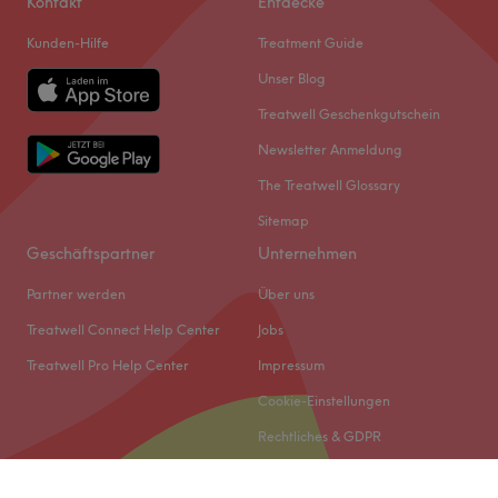
Kontakt
Entdecke
Kunden-Hilfe
Treatment Guide
Unser Blog
Treatwell Geschenkgutschein
Newsletter Anmeldung
The Treatwell Glossary
Sitemap
Geschäftspartner
Unternehmen
Partner werden
Über uns
Treatwell Connect Help Center
Jobs
Treatwell Pro Help Center
Impressum
Cookie-Einstellungen
Rechtliches & GDPR