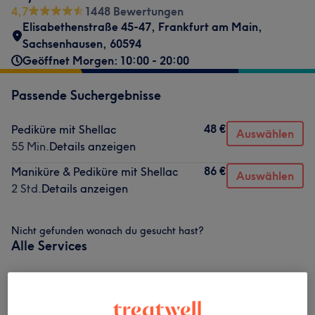
4,7
1448 Bewertungen
Elisabethenstraße 45-47
,
Frankfurt am Main,
Sachsenhausen
,
60594
Geöffnet Morgen: 10:00 - 20:00
Passende Suchergebnisse
48 €
Pediküre mit Shellac
Auswählen
55 Min.
Details anzeigen
86 €
Maniküre & Pediküre mit Shellac
Auswählen
2 Std.
Details anzeigen
Nicht gefunden wonach du gesucht hast?
Alle Services
Nagelmodellagen
(
8
)
ab 15 €