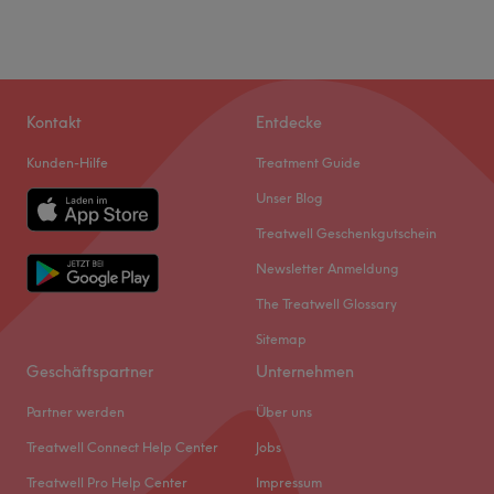
Kontakt
Entdecke
Kunden-Hilfe
Treatment Guide
Unser Blog
Treatwell Geschenkgutschein
Newsletter Anmeldung
The Treatwell Glossary
Sitemap
Geschäftspartner
Unternehmen
Was unsere Kunden über Tani sagen
Partner werden
Über uns
Treatwell Connect Help Center
Professionell
24
Gründlich
23
Jobs
Kompetent
14
Treatwell Pro Help Center
Impressum
Sympathisch
9