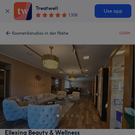
Treatwell
Use app
130K
Kosmetikstudios in der Nähe
LOGIN
Ellexina Beauty & Wellness