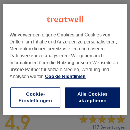
Alle Services
Maniküre
(
8
)
ab 25 €
Wir verwenden eigene Cookies und Cookies von
Dritten, um Inhalte und Anzeigen zu personalisieren,
Pediküre
(
7
)
ab 25 €
Medienfunktionen bereitzustellen und unseren
Datenverkehr zu analysieren. Wir geben auch
Nagelmodellage
(
4
)
ab 10 €
Informationen über die Nutzung unserer Webseite an
unsere Partner für soziale Medien, Werbung und
Extras
(
8
)
ab 3 €
Analysen weiter.
Cookie-Richtlinien
Cookie-
Alle Cookies
Salonbewertungen
Einstellungen
akzeptieren
4,9
117 Bewertungen