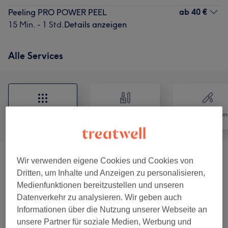
ab
40 €
Peeling PRO POWER PEEL
15 Min. - 1 Std.
Details anzeigen
Alle Services
Alle
Nägel
Haarentfernun
Wir verwenden eigene Cookies und Cookies von
Apparative Kosmetik
(
3
)
ab 99 €
Dritten, um Inhalte und Anzeigen zu personalisieren,
Medienfunktionen bereitzustellen und unseren
Gesichtsbehandlungen
(
8
)
ab 40 €
Datenverkehr zu analysieren. Wir geben auch
Informationen über die Nutzung unserer Webseite an
Ultraschall Behandlungen
(
1
)
ab 30 €
unsere Partner für soziale Medien, Werbung und