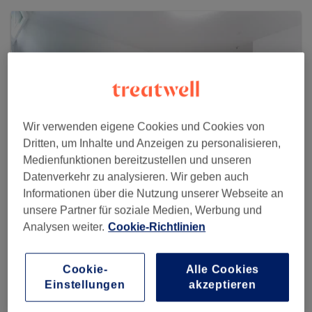
Wir verwenden eigene Cookies und Cookies von
Dritten, um Inhalte und Anzeigen zu personalisieren,
Medienfunktionen bereitzustellen und unseren
Datenverkehr zu analysieren. Wir geben auch
Informationen über die Nutzung unserer Webseite an
unsere Partner für soziale Medien, Werbung und
A-Plus Beauty by Anna-Diyue Xiong
Analysen weiter.
Cookie-Richtlinien
316 reviews
Ottobrunner Str. 13 (in der Passage, direkt an der
Cookie-
Alle Cookies
Bushaltestelle 55), Ramersdorf-Perlach, 81737 München
Einstellungen
akzeptieren