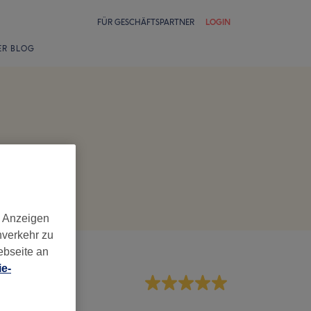
FÜR GESCHÄFTSPARTNER
LOGIN
ER BLOG
d Anzeigen
nverkehr zu
ebseite an
e-
rvice