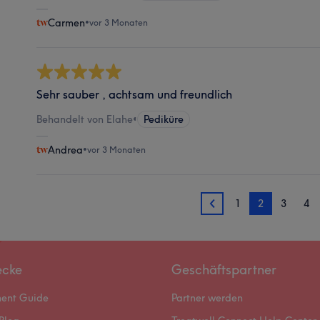
Carmen
•
vor 3 Monaten
Sehr sauber , achtsam und freundlich
Behandelt von Elahe
•
Pediküre
Andrea
•
vor 3 Monaten
1
2
3
4
1
ecke
Geschäftspartner
ment Guide
Partner werden