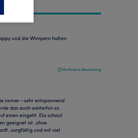
n
 happy und die Wimpern halten
Verifizierte Bewertung
wie immer – sehr entspannend
erde das auch weiterhin so
auf einen eingeht. Ela schaut
n geeignet ist, ohne
ft, sorgfältig und mit viel