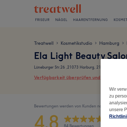
FRISEUR
NÄGEL
HAARENTFERNUNG
KOSMET
Treatwell
Kosmetikstudio
Hamburg
>
>
>
Ela Light Beauty Sal
Lüneburger Str.26 ,21073 Harburg, 21073 Hamburg
Verfügbarkeit überprüfen und online buch
Wir verw
zu perso
analysie
Bewertungen werden von Kunden nach ihrem Besu
unsere P
4,8
Richtlin
84 Bewertungen