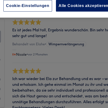
Sauberkeit
Cookie-Einstellungen
Alle Cookies akzeptiere
Es ist jedes Mal toll, Ergebnis wunderschön. Bin sehr
sehr gut und lange!
Behandelt von Elahe
•
Wimpernverlängerung
Nicole
•
vor 2 Monaten
9
1
Ich war wieder bei Ela zur Behandlung und es war – 
0
und erholsam. Ich gehe einmal im Monat zu ihr und w
0
beibehalten, da sie sehr individuell und professionell 
sich die Haut genau an und entscheidet, was am beste
0
unnötige Behandlungen durchzuführen. Alles erfolgt san
Fachkompetenz. Vielen Dank!