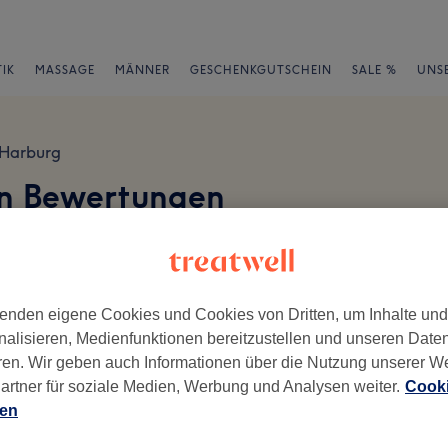
IK
MASSAGE
MÄNNER
GESCHENKGUTSCHEIN
SALE %
UNS
Harburg
on Bewertungen
en
enden eigene Cookies und Cookies von Dritten, um Inhalte un
nalisieren, Medienfunktionen bereitzustellen und unseren Date
ren. Wir geben auch Informationen über die Nutzung unserer W
ch geschrieben.
artner für soziale Medien, Werbung und Analysen weiter.
Cooki
Ambiente
Se
ien