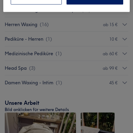
Damen Waxing - Gesicht & Körper
(
12
)
ab 15 €
Herren Waxing
(
16
)
ab 15 €
Pediküre - Herren
(
1
)
10 €
Medizinische Pediküre
(
1
)
ab 60 €
Head Spa
(
3
)
ab 99 €
Damen Waxing - Intim
(
1
)
45 €
Unsere Arbeit
Bild anklicken für weitere Details