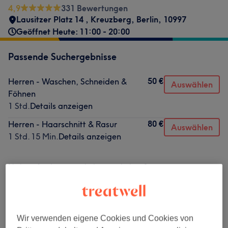
4,9
331 Bewertungen
Lausitzer Platz 14
,
Kreuzberg
,
Berlin
,
10997
Geöffnet Heute: 11:00 - 20:00
Passende Suchergebnisse
50 €
Herren - Waschen, Schneiden &
Auswählen
Föhnen
1 Std.
Details anzeigen
80 €
Herren - Haarschnitt & Rasur
Auswählen
1 Std. 15 Min.
Details anzeigen
Nicht gefunden wonach du gesucht hast?
Alle Services
Herren - Haarschnitte & Stylings
(
4
)
ab 30 €
Wir verwenden eigene Cookies und Cookies von