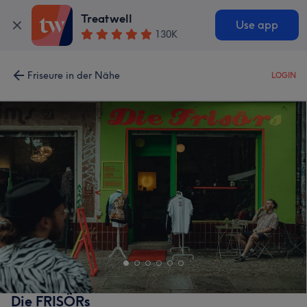
Treatwell
Use app
130K
Friseure in der Nähe
LOGIN
Die FRISÖRs