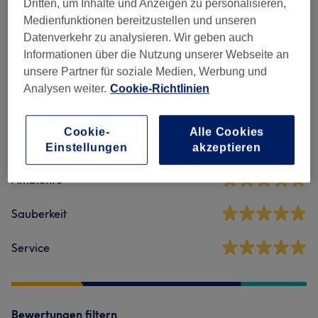
Dritten, um Inhalte und Anzeigen zu personalisieren,
Damen - Haarschnitte & Stylings
(
1
)
50 €
Medienfunktionen bereitzustellen und unseren
Datenverkehr zu analysieren. Wir geben auch
Informationen über die Nutzung unserer Webseite an
Salonbewertungen
unsere Partner für soziale Medien, Werbung und
Analysen weiter.
Cookie-Richtlinien
4,9
Cookie-
Alle Cookies
331 Bewertungen
Einstellungen
akzeptieren
Ambiente
Sauberkeit
Service
Bewertungen filtern