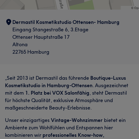
„Salonfähig – Wer macht schöner?“ mit dem 1. Platz
ausgezeichnet. Diese Auszeichnung bestätigt unser
Bestreben, höchste Standards in der Kosmetik mit
Dermastil Kosmetikstudio Ottensen- Hamburg
persönlichem Service zu vereinen. Unsere Mission ist es,
Eingang Stangestraße 6, 3.Etage
Schönheit, Qualität und Vertrauen zu verbinden. Bei
Ottenser Hauptstraße 17
Dermastil Kosmetik stehen individuelle Beratung,
Altona
Kompetenz und Herzlichkeit im Mittelpunkt. Seit über
22765 Hamburg
einem Jahrzehnt begleiten wir unsere Kundinnen und
Kunden mit Begeisterung auf ihrem Weg zu einem
strahlenden Hautbild. Erleben Sie die Welt von
Dermastil – wo moderne Kosmetik auf persönliche
„Seit 2013 ist Dermastil das führende
Boutique-Luxus
Betreuung trifft.
Kosmetikstudio in Hamburg-Ottensen
. Ausgezeichnet
mit dem
1. Platz bei VOX Salonfähig
, steht Dermastil
Services
für höchste Qualität, exklusive Atmosphäre und
maßgeschneiderte Beauty-Erlebnisse.
Nägel
Körper
Friseur
Gesicht
Unser einzigartiges
Vintage-Wohnzimmer
bietet ein
Massage
Haarentfernung
Ambiente zum Wohlfühlen und Entspannen hier
kombinieren wir
professionelles Know-how,