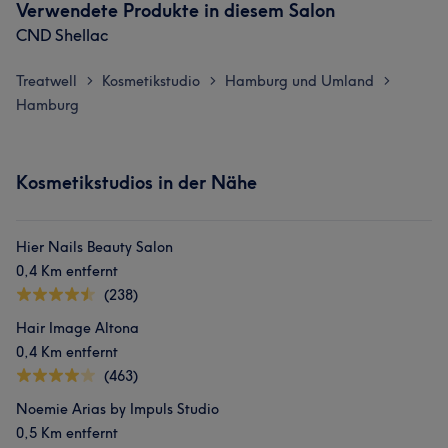
Verwendete Produkte in diesem Salon
CND Shellac
Treatwell
Kosmetikstudio
Hamburg und Umland
>
>
>
Hamburg
Kosmetikstudios in der Nähe
Hier Nails Beauty Salon
0,4 Km entfernt
Was unsere Kunden über Emine sagen
(238)
Hair Image Altona
Professionell
11
Kompetent
10
Herzlich
10
0,4 Km entfernt
Erfahren
8
(463)
Noemie Arias by Impuls Studio
0,5 Km entfernt