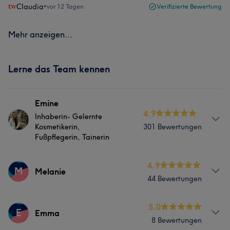
Claudia
•
vor 12 Tagen
Verifizierte Bewertung
Mehr anzeigen...
Lerne das Team kennen
Emine
4.9
Inhaberin- Gelernte
Kosmetikerin,
301 Bewertungen
Fußpflegerin, Tainerin
Info
4.9
M
Melanie
44 Bewertungen
Dermastil Kosmetik steht seit 2013 für ganzheitliche
Schönheitspflege, moderne Kosmetiktechnologien und
ein familiäres Ambiente, in dem sich jede Kundin und
Services
5.0
E
Emma
jeder Kunde willkommen fühlt. Als etablierter All-in-
8 Bewertungen
Nägel
Körper
Friseur
Gesicht