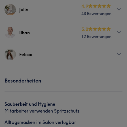
Services
4.9
Julie
48 Bewertungen
Nägel
Körper
Friseur
Gesicht
Services
5.0
Haarentfernung
Ilhan
12 Bewertungen
Nägel
Körper
Friseur
Gesicht
Was unsere Kunden über Stephanie sagen
Services
Haarentfernung
Felicia
Kompetent
10
Professionell
8
Herzlich
8
Gesicht
Was unsere Kunden über Julie sagen
Beruhigend
5
Services
Besonderheiten
Professionell
11
Kompetent
7
Nägel
Friseur
Gesicht
Haarentfernung
Sauberkeit und Hygiene
Mitarbeiter verwenden Spritzschutz
Alltagsmasken im Salon verfügbar