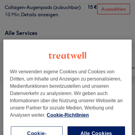
15 €
Collagen-Augenpads (zubuchbar)
Auswählen
10 Min.
Details anzeigen
Alle Services
Alle
Friseur
Haarentfernun
Wir verwenden eigene Cookies und Cookies von
Dritten, um Inhalte und Anzeigen zu personalisieren,
Medienfunktionen bereitzustellen und unseren
Datenverkehr zu analysieren. Wir geben auch
Gesichtsbehandlungen
(
25
)
ab 2,50 €
Informationen über die Nutzung unserer Webseite an
unsere Partner für soziale Medien, Werbung und
Permanent Make-Up
(
13
)
ab 249 €
Analysen weiter.
Cookie-Richtlinien
Waxing Damen
(
1
)
25 €
Cookie-
Alle Cookies