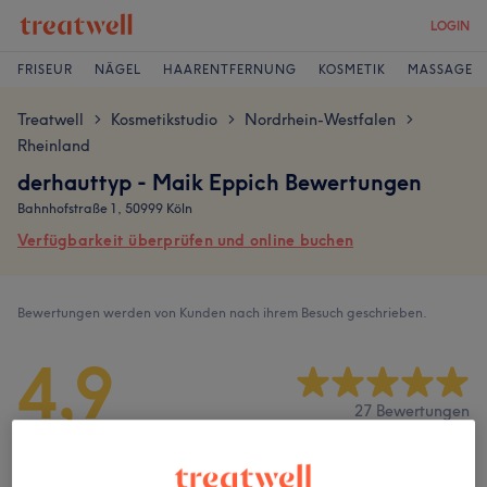
LOGIN
FRISEUR
NÄGEL
HAARENTFERNUNG
KOSMETIK
MASSAGE
Treatwell
Kosmetikstudio
Nordrhein-Westfalen
>
>
>
Rheinland
derhauttyp - Maik Eppich Bewertungen
Bahnhofstraße 1, 50999 Köln
Verfügbarkeit überprüfen und online buchen
Bewertungen werden von Kunden nach ihrem Besuch geschrieben.
4,9
27 Bewertungen
Ambiente