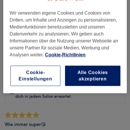
Sauberkeit
Wir verwenden eigene Cookies und Cookies von
Dritten, um Inhalte und Anzeigen zu personalisieren,
Service
Medienfunktionen bereitzustellen und unseren
Datenverkehr zu analysieren. Wir geben auch
Informationen über die Nutzung unserer Webseite an
unsere Partner für soziale Medien, Werbung und
Bewertungen filtern
Analysen weiter.
Cookie-Richtlinien
Bewertung
Nach Sternen filtern
Cookie-
Alle Cookies
Einstellungen
akzeptieren
Verifizierte Bewertungen
Geschrieben von unseren Kunden, damit du weißt, was
dich in jedem Salon erwartet.
Wie immer super😘