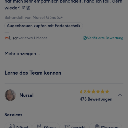
hat mich sehr empathisch behandelt. Fand ich toll. Gern
wieder! 🫶🏼
Behandelt von Nursel Gündüz
•
Augenbrauen zupfen mit Fadentechnik
Lisa
•
vor etwa 1 Monat
Verifizierte Bewertung
Mehr anzeigen...
Lerne das Team kennen
4.8
Nursel
473 Bewertungen
Services
Nägel
Körper
Gesicht
Massage