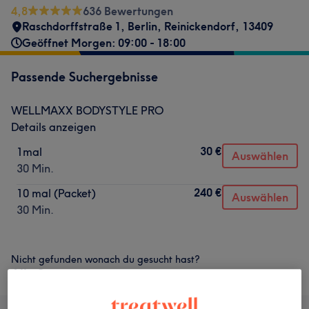
4,8
636 Bewertungen
Raschdorffstraße 1
,
Berlin, Reinickendorf
,
13409
Geöffnet Morgen: 09:00 - 18:00
Passende Suchergebnisse
WELLMAXX BODYSTYLE PRO
Details anzeigen
30 €
1mal
Auswählen
30 Min.
240 €
10 mal (Packet)
Auswählen
30 Min.
Nicht gefunden wonach du gesucht hast?
Alle Services