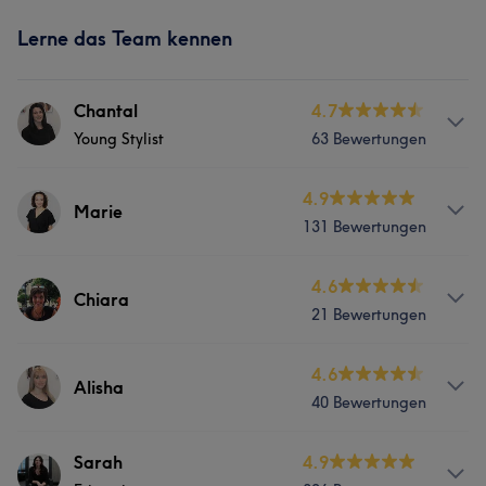
Lerne das Team kennen
Chantal
4.7
Young Stylist
63 Bewertungen
Services
4.9
Marie
131 Bewertungen
Friseur
Services
4.6
Chiara
Was unsere Kunden über Chantal sagen
21 Bewertungen
Friseur
Freundlich
6
Sympathisch
6
Professionell
5
Services
4.6
Alisha
Was unsere Kunden über Marie sagen
40 Bewertungen
Friseur
Professionell
16
Aufmerksam
12
Talentiert
12
Services
Sarah
4.9