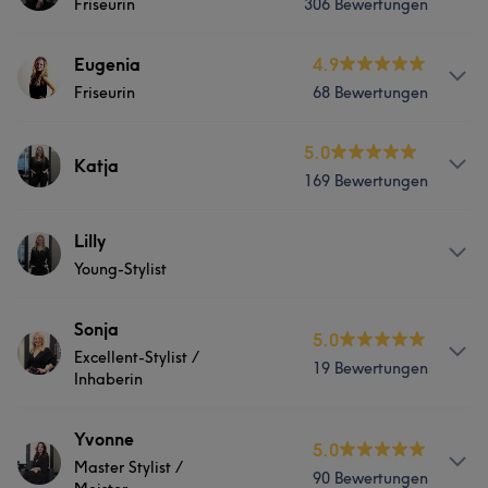
Freundlich
12
Friseurin
306 Bewertungen
Friseur
Services
Eugenia
4.9
Friseurin
68 Bewertungen
Friseur
Services
5.0
Katja
Portfolio
169 Bewertungen
Friseur
Services
Lilly
Was unsere Kunden über Eugenia sagen
Young-Stylist
Friseur
Herzlich
7
Sympathisch
6
Freundlich
5
Services
Sonja
5.0
Was unsere Kunden über Katja sagen
Excellent-Stylist /
19 Bewertungen
Friseur
Inhaberin
Kompetent
19
Professionell
18
Herzlich
14
Services
Yvonne
Sympathisch
13
5.0
Master Stylist /
90 Bewertungen
Friseur