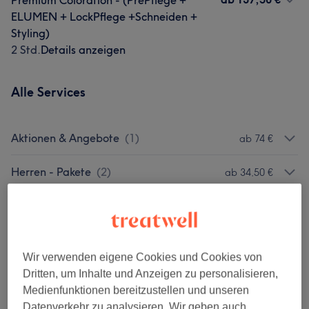
Premium Coloration - (PrePflege +
ELUMEN + LockPflege +Schneiden +
Styling)
2 Std.
Details anzeigen
Alle Services
Aktionen & Angebote
(
1
)
ab 74 €
Herren - Pakete
(
2
)
ab 34,50 €
Damen - Haarschnitte & Stylings
(
4
)
ab 37 €
Damen - Coloration - Pakete
(
7
)
ab 57 €
Wir verwenden eigene Cookies und Cookies von
Beratung
(
3
)
ab 1 €
Dritten, um Inhalte und Anzeigen zu personalisieren,
Medienfunktionen bereitzustellen und unseren
Kosmetik
(
7
)
Datenverkehr zu analysieren. Wir geben auch
ab 10 €