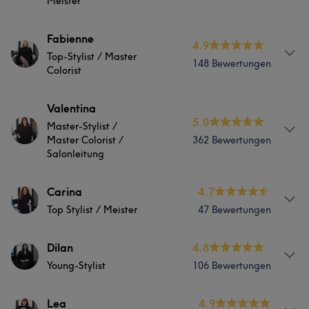
Meister
Services
Fabienne
4.9
Top-Stylist / Master
148 Bewertungen
Friseur
Colorist
Services
Valentina
Was unsere Kunden über Yvonne sagen
5.0
Master-Stylist /
Friseur
Master Colorist /
362 Bewertungen
Professionell
11
Sympathisch
8
Herzlich
7
Salonleitung
Kompetent
6
Was unsere Kunden über Fabienne sagen
Services
Carina
4.7
Top Stylist / Meister
47 Bewertungen
Sympathisch
18
Professionell
12
Kompetent
11
Was unsere Kunden über Sarah sagen
Friseur
Freundlich
9
Services
Dilan
4.8
Herzlich
36
Professionell
34
Kompetent
27
Was unsere Kunden über Valentina sagen
Young-Stylist
106 Bewertungen
Talentiert
Friseur
20
Professionell
49
Herzlich
42
Kompetent
38
Services
Lea
4.9