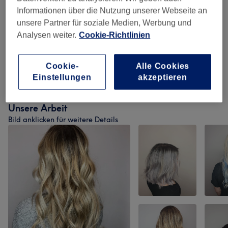
Informationen über die Nutzung unserer Webseite an
Kinder - Haarschnitte & Stylings
(
4
)
unsere Partner für soziale Medien, Werbung und
ab 19,50 €
Analysen weiter.
Cookie-Richtlinien
Keratin-Glättung
(
1
)
250 €
Cookie-
Alle Cookies
Pflege
(
2
)
ab 10 €
Einstellungen
akzeptieren
Unsere Arbeit
Bild anklicken für weitere Details