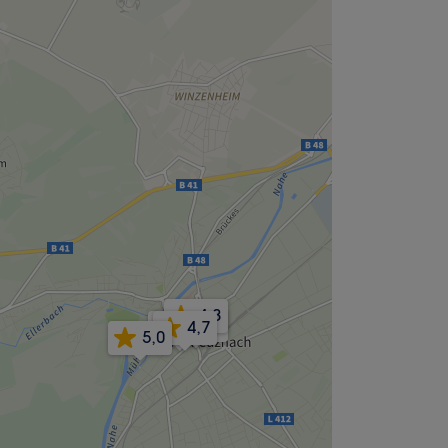
4,8
4,6
4,7
4,7
5,0