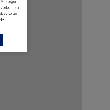
d Anzeigen
nverkehr zu
ebseite an
e-
n