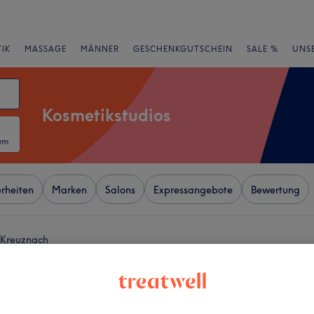
IK
MASSAGE
MÄNNER
GESCHENKGUTSCHEIN
SALE %
UNS
Kosmetikstudios
um
rheiten
Marken
Salons
Expressangebote
Bewertung
 Kreuznach
+
haar Bad Kreuznach
−
wertungen