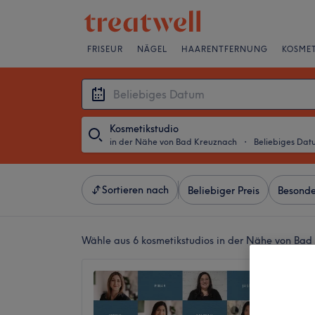
FRISEUR
NÄGEL
HAARENTFERNUNG
KOSMET
Kosmetikstudio
in der Nähe von Bad Kreuznach
・
Beliebiges Dat
Sortieren nach
Beliebiger Preis
Besonde
Wähle aus 6
kosmetikstudios in der Nähe von Bad
Liebes
4,7
3182 Be