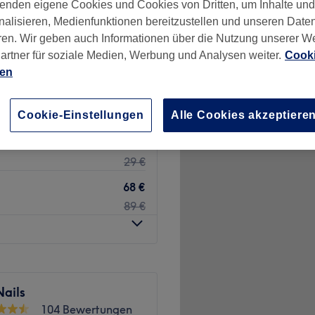
enden eigene Cookies und Cookies von Dritten, um Inhalte un
uznach
nalisieren, Medienfunktionen bereitzustellen und unseren Date
nzeiten
ren. Wir geben auch Informationen über die Nutzung unserer W
artner für soziale Medien, Werbung und Analysen weiter.
Cooki
ien
nen bei
ab
69,60 €
Spare bis zu 36%
Cookie-Einstellungen
Alle Cookies akzeptiere
23 €
29 €
68 €
89 €
Nails
104 Bewertungen