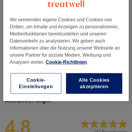
Klassische Massagen
(
1
)
ab 72 €
Wir verwenden eigene Cookies und Cookies von
Dritten, um Inhalte und Anzeigen zu personalisieren,
Wellness Massagen
(
1
)
ab 75 €
Medienfunktionen bereitzustellen und unseren
Datenverkehr zu analysieren. Wir geben auch
De-Stress Massage
(
2
)
ab 70 €
Informationen über die Nutzung unserer Webseite an
unsere Partner für soziale Medien, Werbung und
Massage - Entspannende Pflege
(
1
)
Analysen weiter.
Cookie-Richtlinien
72 €
Deep Tissue Tiefengewebsmassage
(
2
)
ab 75 €
Cookie-
Alle Cookies
Einstellungen
akzeptieren
Salonbewertungen
4,8
762 Bewertungen