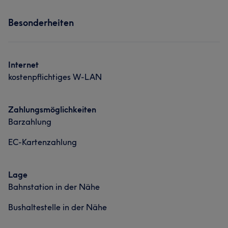
Services
Was unsere Kunden über Massagetherapeutin sagen
Besonderheiten
Massage
Professionell
6
Was unsere Kunden über Massagetherapeutin sagen
Internet
kostenpflichtiges W-LAN
Erfahren
12
Kompetent
12
Rücksichtsvoll
11
Aufmerksam
10
Zahlungsmöglichkeiten
Barzahlung
EC-Kartenzahlung
Lage
Bahnstation in der Nähe
Bushaltestelle in der Nähe