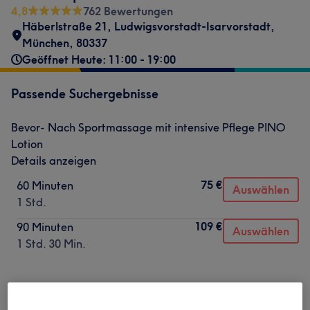
4,8
762 Bewertungen
Häberlstraße 21
,
Ludwigsvorstadt-Isarvorstadt
,
München
,
80337
Geöffnet Heute: 11:00 - 19:00
Passende Suchergebnisse
Bevor- Nach Sportmassage mit intensive Pflege PINO
Lotion
Details anzeigen
75 €
60 Minuten
Auswählen
1 Std.
109 €
90 Minuten
Auswählen
1 Std. 30 Min.
Nicht gefunden wonach du gesucht hast?
Alle Services