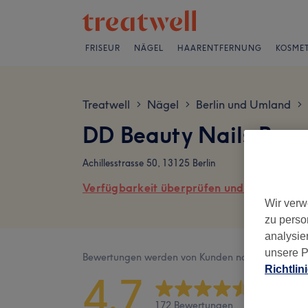
FRISEUR
NÄGEL
HAARENTFERNUNG
KOSMET
Treatwell
Nägel
Berlin und Umland
>
>
>
DD Beauty Nails Bew
Achillesstrasse 50, 13125 Berlin
Verfügbarkeit überprüfen und online buch
Wir verw
zu perso
analysie
unsere P
Bewertungen werden von Kunden nach ihrem Besu
Richtlin
4,7
172 Bewertungen