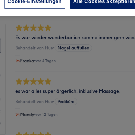
Sauberkeit
Cookie-Einstellungen
Alle Cookies akzeptiere
Es war wieder wunderbar ich komme immer gern wiede
Behandelt von Hue
•
Nägel auffüllen
Franka
•
vor 4 Tagen
8
1
es war alles super ärgerlich, inklusive Massage.
8
Behandelt von Hue
•
Pediküre
2
Mandy
•
vor 12 Tagen
0