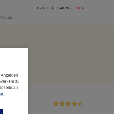
FÜR GESCHÄFTSPARTNER
LOGIN
ER BLOG
d Anzeigen
nverkehr zu
ebseite an
e-
rvice