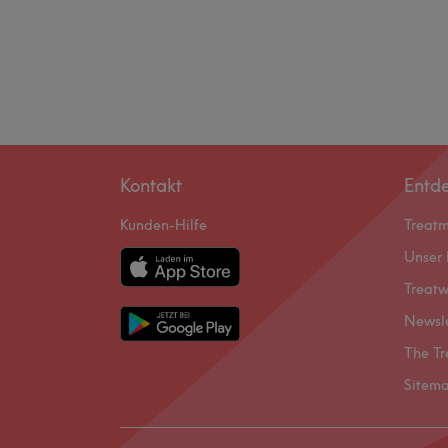
Kontakt
Entd
Kunden-Hilfe
Treat
Unser 
Treatw
Newsl
The Tr
Sitem