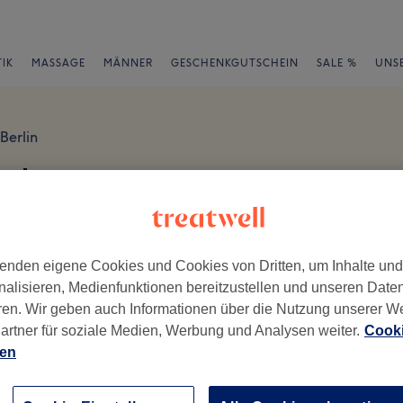
IK
MASSAGE
MÄNNER
GESCHENKGUTSCHEIN
SALE %
UNS
Berlin
ertungen
en
enden eigene Cookies und Cookies von Dritten, um Inhalte un
nalisieren, Medienfunktionen bereitzustellen und unseren Date
ren. Wir geben auch Informationen über die Nutzung unserer W
artner für soziale Medien, Werbung und Analysen weiter.
Cooki
ch geschrieben.
ien
Ambiente
Se