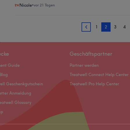
Nicole
•
vor 21 Tagen
1
2
3
4
1
ecke
Geschäftspartner
ment Guide
Partner werden
Blog
Treatwell Connect Help Center
ell Geschenkgutschein
Treatwell Pro Help Center
etter Anmeldung
eatwell Glossary
ap