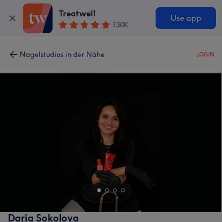
Treatwell
Use app
130K
Nagelstudios in der Nähe
LOGIN
Daria Sokolova