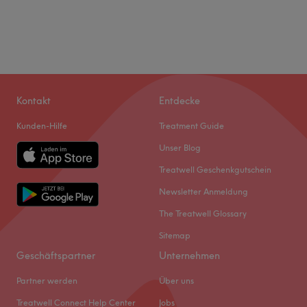
Kontakt
Entdecke
Kunden-Hilfe
Treatment Guide
Unser Blog
Treatwell Geschenkgutschein
Newsletter Anmeldung
The Treatwell Glossary
Sitemap
Geschäftspartner
Unternehmen
Partner werden
Über uns
Treatwell Connect Help Center
Jobs