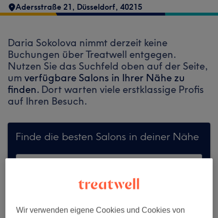
Adersstraße 21
,
Düsseldorf
,
40215
Daria Sokolova nimmt derzeit keine
Buchungen über Treatwell entgegen.
Nutzen Sie das Suchfeld oben auf der Seite,
um
verfügbare Salons in Ihrer Nähe zu
finden.
Dort warten viele erstklassige Profis
auf Ihren Besuch.
Finde die besten Salons in deiner Nähe
Auf Treatwell finden
Wir verwenden eigene Cookies und Cookies von