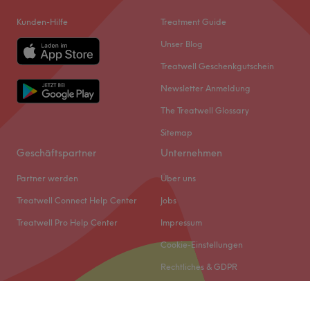
Kunden-Hilfe
Treatment Guide
Unser Blog
Treatwell Geschenkgutschein
Newsletter Anmeldung
The Treatwell Glossary
Sitemap
Geschäftspartner
Unternehmen
Partner werden
Über uns
Treatwell Connect Help Center
Jobs
Treatwell Pro Help Center
Impressum
Cookie-Einstellungen
Rechtliches & GDPR