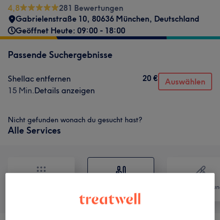
4,8
281 Bewertungen
Gabrielenstraße 10, 80636 München, Deutschland
Geöffnet Heute: 09:00 - 18:00
Passende Suchergebnisse
20 €
Shellac entfernen
Auswählen
15 Min.
Details anzeigen
Nicht gefunden wonach du gesucht hast?
Alle Services
Alle
Nägel
Haarentfernun