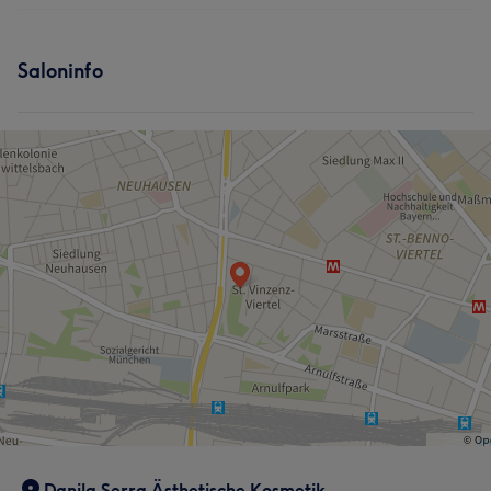
Saloninfo
Danila Serra Ästhetische Kosmetik