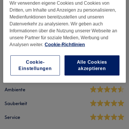
Wir verwenden eigene Cookies und Cookies von
Pediküre
(
9
)
ab 15 €
Dritten, um Inhalte und Anzeigen zu personalisieren,
Medienfunktionen bereitzustellen und unseren
Maniküre & Nagelverlängerungen
(
6
)
ab 20 €
Datenverkehr zu analysieren. Wir geben auch
Informationen über die Nutzung unserer Webseite an
unsere Partner für soziale Medien, Werbung und
Salonbewertungen
Analysen weiter.
Cookie-Richtlinien
4,8
Cookie-
Alle Cookies
Einstellungen
akzeptieren
281 Bewertungen
Ambiente
Sauberkeit
Service