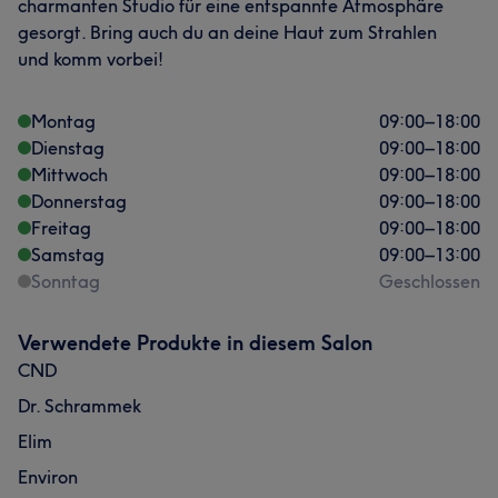
charmanten Studio für eine entspannte Atmosphäre
Was unsere Kunden über Gina sagen
gesorgt. Bring auch du an deine Haut zum Strahlen
und komm vorbei!
Professionell
5
Montag
09:00
–
18:00
Dienstag
09:00
–
18:00
Mittwoch
09:00
–
18:00
Donnerstag
09:00
–
18:00
Freitag
09:00
–
18:00
Samstag
09:00
–
13:00
Sonntag
Geschlossen
Verwendete Produkte in diesem Salon
Was unsere Kunden über Chrisa sagen
CND
Dr. Schrammek
Professionell
12
Gründlich
8
Herzlich
7
Elim
Aufmerksam
5
Environ