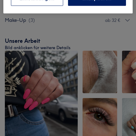
Permanent Make-Up
(
6
)
ab 60 €
Make-Up
(
3
)
ab 32 €
Unsere Arbeit
Bild anklicken für weitere Details