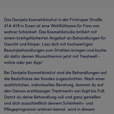
Das Danijela Kosmetikinsitut in der Frintroper Straße
414-418 in Essen ist eine Wohlfühloase für Fans von
wahrer Schönheit. Das Kosmetikstudio brilliert mit
einem breitgefächerten Angebot an Behandlungen für
Was unsere Kunden über Saška sagen
Gesicht und Körper. Lass dich mit hochwertigen
Beautybehandlungen zum Strahlen bringen und buche
Professionell
17
Freundlich
16
Kompetent
15
dir dafür deinen Wunschtermin jetzt mit Treatwell -
online oder per App!
Aufmerksam
12
Bei Danijela Kosmetikinsitut sind die Behandlungen auf
die Bedürfnisse der Kunden zugeschnitten. Nach einer
ausführlichen, individuellen Beratung, kommst du auf
den Genuss erstklassiger Treatments von Kopf bis Fuß.
Damit du deine Behandlung voll und ganz genießen
und dich ausschließlich deinem Schönheits- und
Pflegeprogramm widmen kannst, wird in diesem