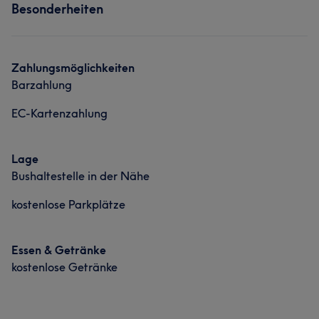
Portfolio
Besonderheiten
Nägel
Gesicht
Haarentfernung
Portfolio
Zahlungsmöglichkeiten
Barzahlung
EC-Kartenzahlung
Lage
Bushaltestelle in der Nähe
kostenlose Parkplätze
Essen & Getränke
kostenlose Getränke