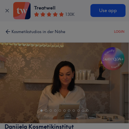
Treatwell
Use app
130K
Kosmetikstudios in der Nähe
LOGIN
Danijela Kosmetikinstitut