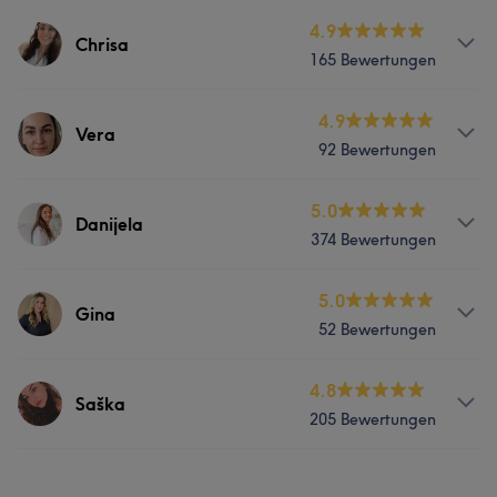
4.9
Chrisa
165 Bewertungen
Services
4.9
Vera
92 Bewertungen
Nägel
Gesicht
Haarentfernung
Services
5.0
Danijela
Portfolio
374 Bewertungen
Nägel
Services
5.0
Gina
Was unsere Kunden über Vera sagen
52 Bewertungen
Nägel
Gesicht
Haarentfernung
Professionell
11
Freundlich
5
Sympathisch
5
Services
4.8
Saška
Portfolio
205 Bewertungen
Körper
Gesicht
Haarentfernung
Services