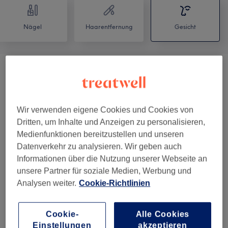
Nägel
Haarentfernung
Gesicht
Microneedling Behandlung
(
3
)
ab 129 €
Schulung
(
1
)
390 €
Wir verwenden eigene Cookies und Cookies von
Dritten, um Inhalte und Anzeigen zu personalisieren,
Hydra Touch H2
(
9
)
ab 15 €
Medienfunktionen bereitzustellen und unseren
Datenverkehr zu analysieren. Wir geben auch
Gesichtsbehandlungen
(
14
)
ab 15 €
Informationen über die Nutzung unserer Webseite an
unsere Partner für soziale Medien, Werbung und
Zubuchbare Services Für
37 €
Analysen weiter.
Cookie-Richtlinien
Gesichtsbehandlungen
(
1
)
Augenbrauen & Wimpernbehandlungen
(
9
)
ab 11 €
Cookie-
Alle Cookies
Einstellungen
akzeptieren