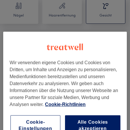
Nägel
Haarentfernung
Gesicht
Microneedling Behandlung
(
3
)
ab 129 €
Schulung
(
1
)
390 €
Wir verwenden eigene Cookies und Cookies von
Dritten, um Inhalte und Anzeigen zu personalisieren,
Hydra Touch H2
(
9
)
ab 15 €
Medienfunktionen bereitzustellen und unseren
Datenverkehr zu analysieren. Wir geben auch
Gesichtsbehandlungen
(
14
)
ab 15 €
Informationen über die Nutzung unserer Webseite an
unsere Partner für soziale Medien, Werbung und
Zubuchbare Services Für
37 €
Analysen weiter.
Cookie-Richtlinien
Gesichtsbehandlungen
(
1
)
Augenbrauen & Wimpernbehandlungen
(
9
)
ab 11 €
Cookie-
Alle Cookies
Einstellungen
akzeptieren