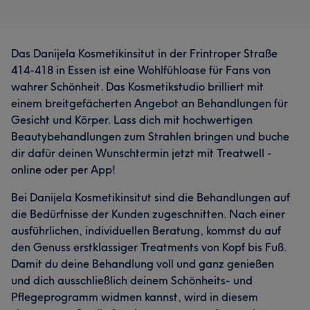
Das Danijela Kosmetikinsitut in der Frintroper Straße
414-418 in Essen ist eine Wohlfühloase für Fans von
wahrer Schönheit. Das Kosmetikstudio brilliert mit
einem breitgefächerten Angebot an Behandlungen für
Was unsere Kunden über Saška sagen
Gesicht und Körper. Lass dich mit hochwertigen
Beautybehandlungen zum Strahlen bringen und buche
Professionell
17
Freundlich
16
Kompetent
15
dir dafür deinen Wunschtermin jetzt mit Treatwell -
online oder per App!
Aufmerksam
12
Bei Danijela Kosmetikinsitut sind die Behandlungen auf
die Bedürfnisse der Kunden zugeschnitten. Nach einer
ausführlichen, individuellen Beratung, kommst du auf
den Genuss erstklassiger Treatments von Kopf bis Fuß.
Damit du deine Behandlung voll und ganz genießen
und dich ausschließlich deinem Schönheits- und
Pflegeprogramm widmen kannst, wird in diesem