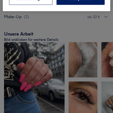
Permanent Make-Up
(
6
)
ab 60 €
Make-Up
(
3
)
ab 32 €
Unsere Arbeit
Bild anklicken für weitere Details