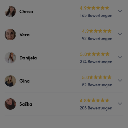
4.9
Chrisa
165 Bewertungen
Services
4.9
Vera
92 Bewertungen
Nägel
Gesicht
Haarentfernung
Services
5.0
Danijela
Portfolio
374 Bewertungen
Nägel
Services
5.0
Gina
Was unsere Kunden über Vera sagen
52 Bewertungen
Nägel
Gesicht
Haarentfernung
Professionell
11
Freundlich
5
Sympathisch
5
Services
4.8
Saška
Portfolio
205 Bewertungen
Körper
Gesicht
Haarentfernung
Services