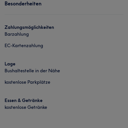
Portfolio
Besonderheiten
Nägel
Gesicht
Haarentfernung
Portfolio
Zahlungsmöglichkeiten
Barzahlung
EC-Kartenzahlung
Lage
Bushaltestelle in der Nähe
kostenlose Parkplätze
Essen & Getränke
kostenlose Getränke