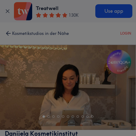
Treatwell
Use app
130K
Kosmetikstudios in der Nähe
LOGIN
Danijela Kosmetikinstitut