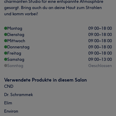
charmanten Studio für eine entspannte Atmosphäre
Was unsere Kunden über Gina sagen
gesorgt. Bring auch du an deine Haut zum Strahlen
und komm vorbei!
Professionell
5
Montag
09:00
–
18:00
Dienstag
09:00
–
18:00
Mittwoch
09:00
–
18:00
Donnerstag
09:00
–
18:00
Freitag
09:00
–
18:00
Samstag
09:00
–
13:00
Sonntag
Geschlossen
Verwendete Produkte in diesem Salon
Was unsere Kunden über Chrisa sagen
CND
Dr. Schrammek
Professionell
12
Gründlich
8
Herzlich
7
Elim
Aufmerksam
5
Environ