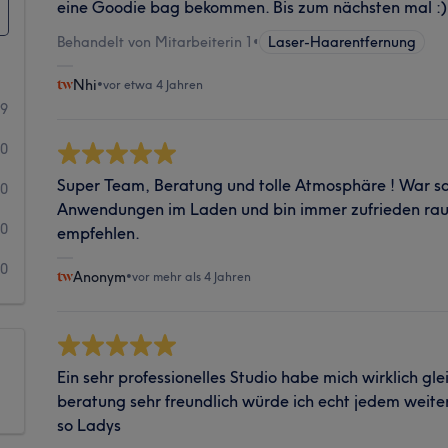
eine Goodie bag bekommen. Bis zum nächsten mal :)
Behandelt von Mitarbeiterin 1
•
Laser-Haarentfernung
Nhi
•
vor etwa 4 Jahren
9
0
Super Team, Beratung und tolle Atmosphäre ! War s
0
Anwendungen im Laden und bin immer zufrieden rau
0
empfehlen.
0
Anonym
•
vor mehr als 4 Jahren
Ein sehr professionelles Studio habe mich wirklich gle
beratung sehr freundlich würde ich echt jedem weit
so Ladys