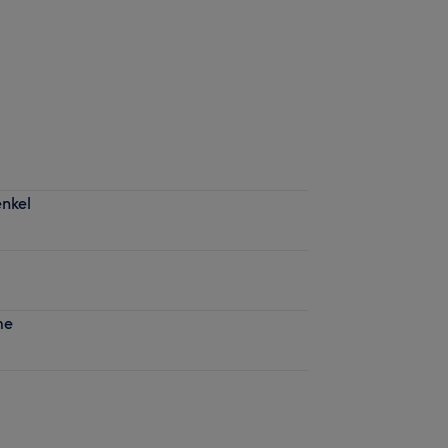
nkel
me