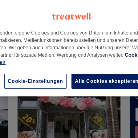
zberg
,
Berlin
,
10969
enden eigene Cookies und Cookies von Dritten, um Inhalte un
nalisieren, Medienfunktionen bereitzustellen und unseren Date
ren. Wir geben auch Informationen über die Nutzung unserer W
artner für soziale Medien, Werbung und Analysen weiter.
Cooki
e Buchungen über Treatwell entgegen. Nutzen S
ien
hrer Nähe zu finden.
Dort warten viele erstklassi
Cookie-Einstellungen
Alle Cookies akzeptiere