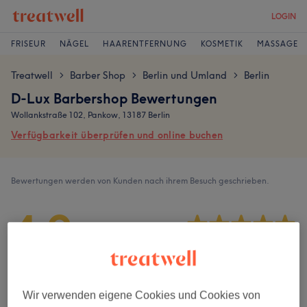
LOGIN
FRISEUR
NÄGEL
HAARENTFERNUNG
KOSMETIK
MASSAGE
Treatwell
Barber Shop
Berlin und Umland
Berlin
>
>
>
D-Lux Barbershop Bewertungen
Wollankstraße 102, Pankow, 13187 Berlin
Verfügbarkeit überprüfen und online buchen
Bewertungen werden von Kunden nach ihrem Besuch geschrieben.
4,9
459 Bewertungen
Ambiente
Wir verwenden eigene Cookies und Cookies von