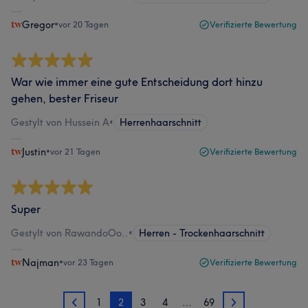
Gregor
•
vor 20 Tagen
Verifizierte Bewertung
War wie immer eine gute Entscheidung dort hinzu
gehen, bester Friseur
Gestylt von Hussein A
•
Herrenhaarschnitt
Justin
•
vor 21 Tagen
Verifizierte Bewertung
Super
Gestylt von RawandoOo..
•
Herren - Trockenhaarschnitt
Najman
•
vor 23 Tagen
Verifizierte Bewertung
1
2
3
4
…
69
1
3