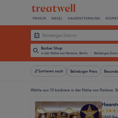
FRISEUR
NÄGEL
HAARENTFERNUNG
KOSMET
Barber Shop
in der Nähe von Pankow, Berlin
・
Beliebiges Dat
Sortieren nach
Beliebiger Preis
Besonde
Wähle aus 10
barbiere in der Nähe von Pankow, Be
Haarstu
4,9
1560 Be