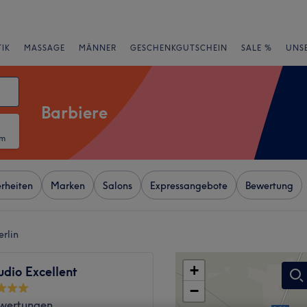
IK
MASSAGE
MÄNNER
GESCHENKGUTSCHEIN
SALE %
UNS
Barbiere
um
rheiten
Marken
Salons
Expressangebote
Bewertung
rlin
+
dio Excellent
−
wertungen