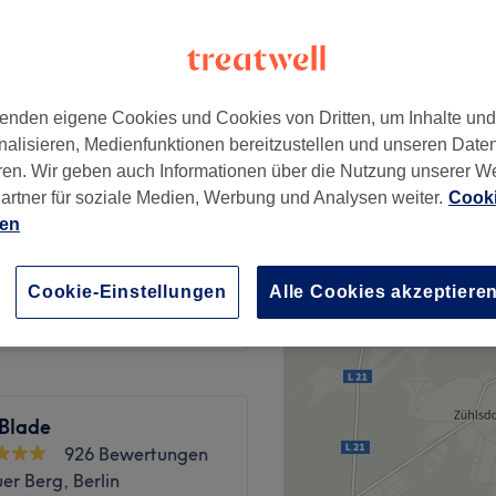
, Berlin
enden eigene Cookies und Cookies von Dritten, um Inhalte un
tyling
ab
20 €
nalisieren, Medienfunktionen bereitzustellen und unseren Date
ren. Wir geben auch Informationen über die Nutzung unserer W
yling
artner für soziale Medien, Werbung und Analysen weiter.
Cooki
ab
18 €
ien
ab
6 €
Cookie-Einstellungen
Alle Cookies akzeptiere
 Blade
926 Bewertungen
er Berg, Berlin