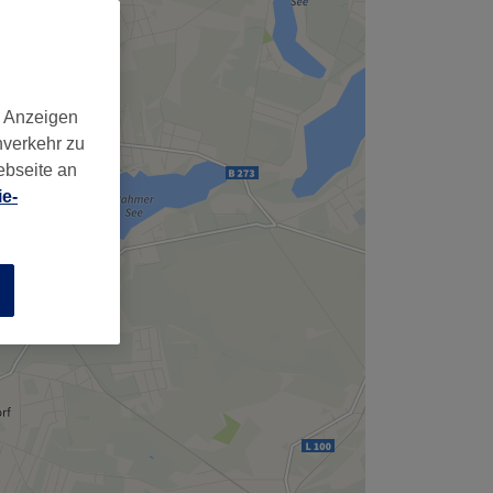
d Anzeigen
nverkehr zu
ebseite an
e-
n