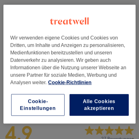
Beratung
(
2
)
ab 70 €
Wimpernverlängerung &
ab 60 €
Wimpernlifting
(
7
)
Wir verwenden eigene Cookies und Cookies von
Dritten, um Inhalte und Anzeigen zu personalisieren,
Gesichtsbehandlungen
(
5
)
ab 99 €
Medienfunktionen bereitzustellen und unseren
Datenverkehr zu analysieren. Wir geben auch
Make-up & Permanent Make-up
(
2
)
ab 299 €
Informationen über die Nutzung unserer Webseite an
unsere Partner für soziale Medien, Werbung und
Massagen
(
1
)
55 €
Analysen weiter.
Cookie-Richtlinien
Cookie-
Alle Cookies
Salonbewertungen
Einstellungen
akzeptieren
4,9
27 Bewertungen