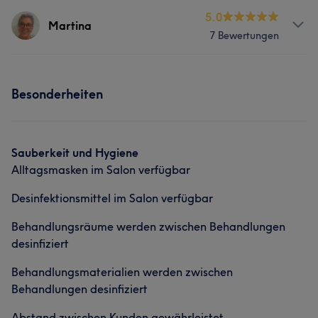
Services
5.0
Martina
7 Bewertungen
Nägel
Körper
Gesicht
Services
Haarentfernung
Besonderheiten
Nägel
Gesicht
Haarentfernung
Was unsere Kunden über Michaela sagen
Sauberkeit und Hygiene
Kompetent
13
Professionell
13
Erfahren
8
Alltagsmasken im Salon verfügbar
Geschult
5
Desinfektionsmittel im Salon verfügbar
Behandlungsräume werden zwischen Behandlungen
desinfiziert
Behandlungsmaterialien werden zwischen
Behandlungen desinfiziert
Abstand zwischen Kunden gewährleistet