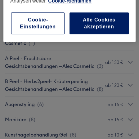
Analysen weiter.
Cookie-Richtlinien
Klassische Gesichtsbehandlungen –
ab 115 €
Phyris
(
5
)
Cookie-
Alle Cookies
Einstellungen
akzeptieren
Klassische Gesichtsbehandlungen – Alex
125 €
Cosmetic
(
1
)
A Peel - Fruchtsäure
ab 130 €
Gesichtsbehandlungen – Alex Cosmetic
(
3
)
B Peel - Herbs2peel- Kräuterpeeling
ab 120 €
Gesichtsbehandlungen – Alex Cosmetic
(
8
)
Augenstyling
(
6
)
ab 15 €
Maniküre
(
8
)
ab 15 €
Kunstnagelbehandlung Gel
(
8
)
ab 10 €