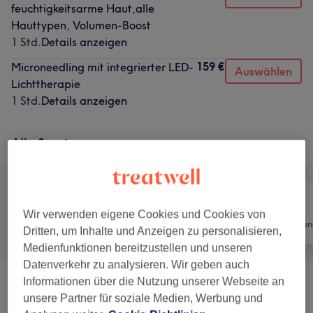
feuchtigkeitsarme Haut,alle
Hauttypen, Volumen-Boost
1 Std.
Details anzeigen
159 €
Microneedling mit integrierter LED-
Auswählen
Lichttherapie
1 Std.
Details anzeigen
Alle Services
Wir verwenden eigene Cookies und Cookies von
Alle
Nägel
Haarentfernun
Dritten, um Inhalte und Anzeigen zu personalisieren,
Medienfunktionen bereitzustellen und unseren
Datenverkehr zu analysieren. Wir geben auch
Informationen über die Nutzung unserer Webseite an
Medical Beauty - Apparative
ab 99 €
unsere Partner für soziale Medien, Werbung und
Gesichtsbehandlungen
(
7
)