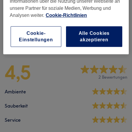
Informationen über die Nutzung unserer Webseite an
Gesichtsbehandlungen
(
8
)
ab 60 €
unsere Partner für soziale Medien, Werbung und
Analysen weiter.
Cookie-Richtlinien
Augenbrauen & Wimpernbehandlungen
(
5
)
ab 12 €
Cookie-
Alle Cookies
Einstellungen
akzeptieren
Salonbewertungen
4,5
2 Bewertungen
Ambiente
Sauberkeit
Service