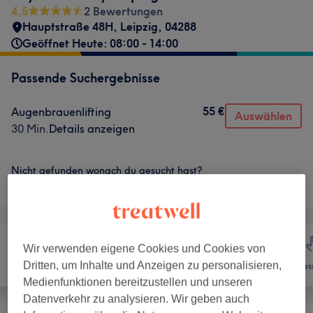
4,5
2 Bewertungen
Hauptstraße 48H
,
Leipzig
,
04288
Geöffnet Heute: 08:00 - 14:00
Passende Suchergebnisse
55 €
Augenbrauenlifting
Auswählen
30 Min.
Details anzeigen
Nicht gefunden wonach du gesucht hast?
Alle Services
Wir verwenden eigene Cookies und Cookies von
Dritten, um Inhalte und Anzeigen zu personalisieren,
Nägel
Gesicht
Mas
Medienfunktionen bereitzustellen und unseren
Datenverkehr zu analysieren. Wir geben auch