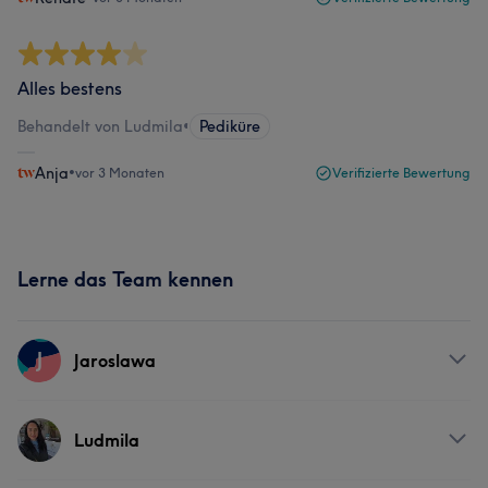
Alles bestens
Behandelt von Ludmila
•
Pediküre
Anja
•
vor 3 Monaten
Verifizierte Bewertung
Lerne das Team kennen
J
Jaroslawa
Services
Ludmila
Nägel
Gesicht
Massage