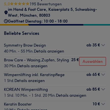
5,0
195 Bewertungen
im Hand & Foot Care
,
Kaiserplatz 5
,
Schwabing-
West
,
München
,
80803
Geöffnet Dienstag: 10:00 - 18:00
Beliebte Services
ab
35 €
Symmetry Brow Design
40 Min. - 55 Min.
Details anzeigen
25 €
Brow Care - Waxing,Zupfen, Styling
Auswählen
30 Min.
Details anzeigen
ab
65 €
Wimpernlifting inkl. Keratinpflege
1 Std.
Details anzeigen
ab
85 €
KOREAN Wimpernlifting
1 Std. 10 Min. - 1 Std. 20 Min.
Details anzeigen
10 €
Keratin Booster