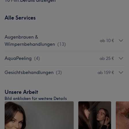
10 Min.
Details anzeigen
Alle Services
Augenbrauen &
ab 10 €
Wimpernbehandlungen
(
13
)
AquaPeeling
(
4
)
ab 25 €
Gesichtsbehandlungen
(
3
)
ab 159 €
Unsere Arbeit
Bild anklicken für weitere Details