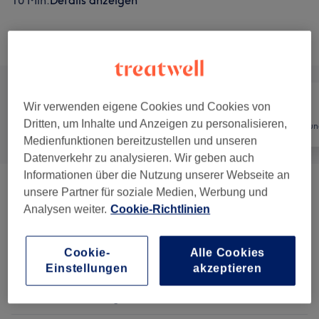
10 Min.
Details anzeigen
Alle Services
Wir verwenden eigene Cookies und Cookies von
Dritten, um Inhalte und Anzeigen zu personalisieren,
Alle
Nägel
Haarentfernun
Medienfunktionen bereitzustellen und unseren
Datenverkehr zu analysieren. Wir geben auch
Informationen über die Nutzung unserer Webseite an
Augenbrauen & Wimpern
(
6
)
unsere Partner für soziale Medien, Werbung und
ab 9 €
Analysen weiter.
Cookie-Richtlinien
Hand & Nagelpflege
(
10
)
ab 7 €
Cookie-
Alle Cookies
Fusspflege
(
6
)
ab 10 €
Einstellungen
akzeptieren
Gesichtsbehandlungen
(
9
)
ab 17 €