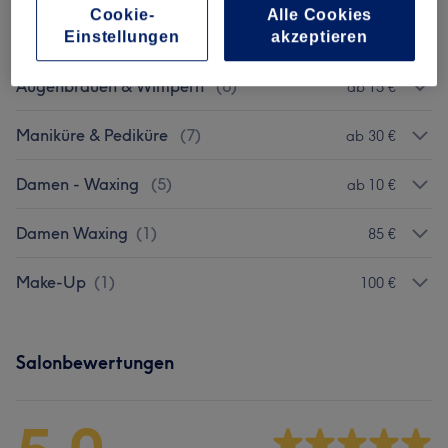
Cookie-
Alle Cookies
Hautsprechstunde
(
2
)
Einstellungen
akzeptieren
100 €
Augenbrauen & Wimpern
(
6
)
ab 15 €
Maniküre & Pediküre
(
7
)
ab 30 €
Damen - Waxing
(
5
)
ab 10 €
Damen Waxing
(
1
)
85 €
Make-Up
(
1
)
100 €
Salonbewertungen