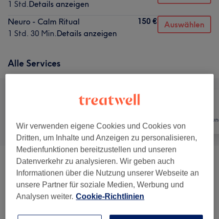
1 Std.
Details anzeigen
150 €
Neuro - Calm Ritual
Auswählen
1 Std. 30 Min.
Details anzeigen
Alle Services
Alle
Nägel
Haarentfernun
Wir verwenden eigene Cookies und Cookies von
Dritten, um Inhalte und Anzeigen zu personalisieren,
Medienfunktionen bereitzustellen und unseren
Datenverkehr zu analysieren. Wir geben auch
Pytosoma Blooming Mama
(
1
)
89 €
Informationen über die Nutzung unserer Webseite an
unsere Partner für soziale Medien, Werbung und
Phytosoma Body Rituals
(
3
)
ab 89 €
Analysen weiter.
Cookie-Richtlinien
Phytosoma Face Rituals
(
6
)
ab 130 €