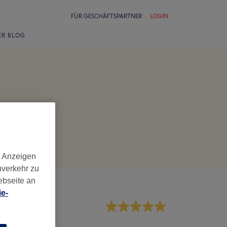
FÜR GESCHÄFTSPARTNER
LOGIN
ER BLOG
d Anzeigen
nverkehr zu
ebseite an
e-
rvice