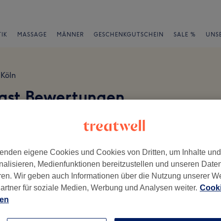
IK
MASSAGE
MÄNNER
GESCHENKGUTSCHEIN
SALE %
UNS
Köln
ngst Bewertungen
en
enden eigene Cookies und Cookies von Dritten, um Inhalte un
nalisieren, Medienfunktionen bereitzustellen und unseren Date
ren. Wir geben auch Informationen über die Nutzung unserer W
ch geschrieben.
artner für soziale Medien, Werbung und Analysen weiter.
Cooki
ien
Ambiente
Se