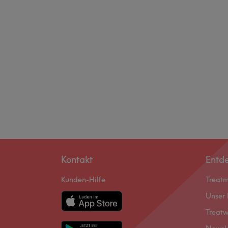
Kontakt
Entd
Kunden-Hilfe
Treat
Unser 
Treatw