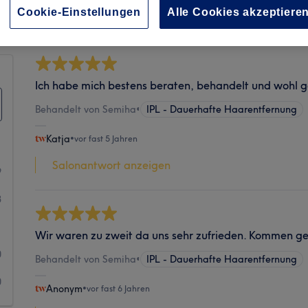
Sauberkeit
Cookie-Einstellungen
Alle Cookies akzeptiere
Ich habe mich bestens beraten, behandelt und wohl ge
Behandelt von Semiha
•
IPL - Dauerhafte Haarentfernung
Katja
•
vor fast 5 Jahren
Salonantwort anzeigen
9
3
1
Wir waren zu zweit da uns sehr zufrieden. Kommen ge
0
Behandelt von Semiha
•
IPL - Dauerhafte Haarentfernung
0
Anonym
•
vor fast 6 Jahren