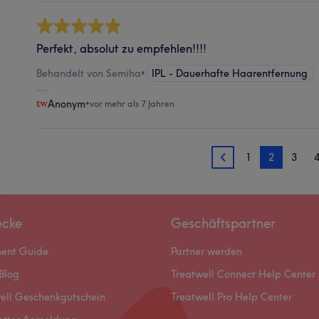
Perfekt, absolut zu empfehlen!!!!
Behandelt von Semiha
•
IPL - Dauerhafte Haarentfernung
Anonym
•
vor mehr als 7 Jahren
1
2
3
1
ecke
Geschäftspartner
ment Guide
Partner werden
Blog
Treatwell Connect Help Center
ell Geschenkgutschein
Treatwell Pro Help Center