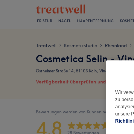
FRISEUR
NÄGEL
HAARENTFERNUNG
KOSMET
Treatwell
Kosmetikstudio
Rheinland
>
>
>
Cosmetica Selin - Vi
Ostheimer Straße 14, 51103 Köln, Vingst
Verfügbarkeit überprüfen und online buch
Wir verw
zu perso
analysie
Bewertungen werden von Kunden nach ihrem Besu
unsere P
4,8
Richtlin
28 Bewertungen