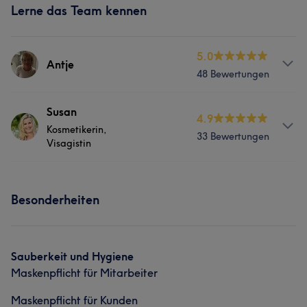
Lerne das Team kennen
5.0
Antje
48 Bewertungen
Services
Susan
4.9
Kosmetikerin,
33 Bewertungen
Nägel
Gesicht
Massage
Visagistin
Services
Was unsere Kunden über Antje sagen
Besonderheiten
Nägel
Körper
Gesicht
Massage
Professionell
6
Haarentfernung
Sauberkeit und Hygiene
Maskenpflicht für Mitarbeiter
Maskenpflicht für Kunden