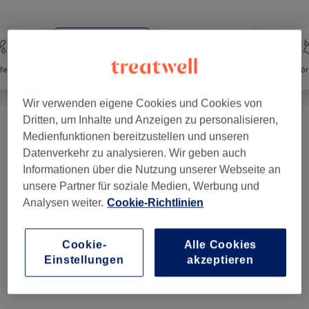
fernung
Gesicht
Massage
Kör
Wir verwenden eigene Cookies und Cookies von
Dritten, um Inhalte und Anzeigen zu personalisieren,
Gesichtsbehandlungen - Klassisch
(
6
)
ab 69 €
Medienfunktionen bereitzustellen und unseren
Datenverkehr zu analysieren. Wir geben auch
Augenbrauen & Wimpern
(
4
)
ab 15 €
Informationen über die Nutzung unserer Webseite an
unsere Partner für soziale Medien, Werbung und
Make-Up
(
2
)
ab 130 €
Analysen weiter.
Cookie-Richtlinien
Gesichtsbehandlungen -
ab 99 €
Cookie-
Alle Cookies
Microneedling
(
8
)
Einstellungen
akzeptieren
Gesichtsbehandlungen
(
6
)
ab 29 €