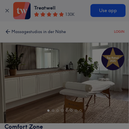
Treatwell
Use app
130K
Massagestudios in der Nähe
LOGIN
Comfort Zone