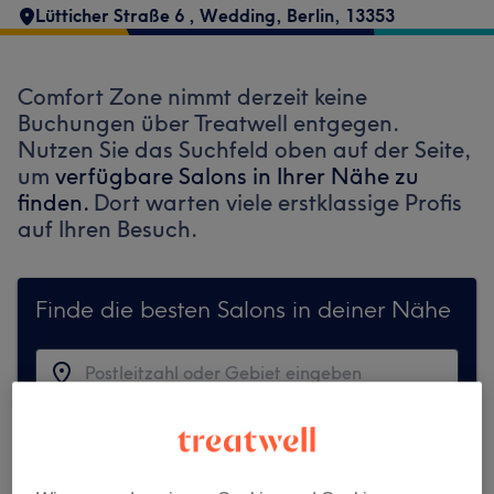
Lütticher Straße 6
,
Wedding
,
Berlin
,
13353
Comfort Zone nimmt derzeit keine
Buchungen über Treatwell entgegen.
Nutzen Sie das Suchfeld oben auf der Seite,
um
verfügbare Salons in Ihrer Nähe zu
finden.
Dort warten viele erstklassige Profis
auf Ihren Besuch.
Finde die besten Salons in deiner Nähe
Auf Treatwell finden