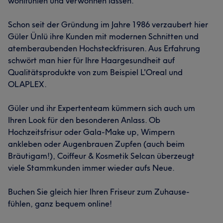
wohlfühlen und verwöhnen lassen.
Schon seit der Gründung im Jahre 1986 verzaubert hier
Was unsere Kunden über Selcan sagen
Güler Ünlü ihre Kunden mit modernen Schnitten und
Kompetent
6
Sympathisch
6
atemberaubenden Hochsteckfrisuren. Aus Erfahrung
schwört man hier für Ihre Haargesundheit auf
Qualitätsprodukte von zum Beispiel L'Oreal und
OLAPLEX.
Güler und ihr Expertenteam kümmern sich auch um
Ihren Look für den besonderen Anlass. Ob
Hochzeitsfrisur oder Gala-Make up, Wimpern
ankleben oder Augenbrauen Zupfen (auch beim
Bräutigam!), Coiffeur & Kosmetik Selcan überzeugt
viele Stammkunden immer wieder aufs Neue.
Buchen Sie gleich hier Ihren Friseur zum Zuhause-
fühlen, ganz bequem online!