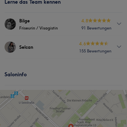
Lerne das Team kennen
Bilge
4.8
Friseurin / Visagistin
91 Bewertungen
Services
4.6
Selcan
155 Bewertungen
Friseur
Gesicht
Services
Portfolio
Saloninfo
Friseur
Gesicht
Portfolio