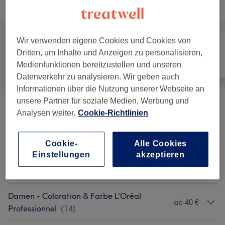
Alle Services
Wir verwenden eigene Cookies und Cookies von
Dritten, um Inhalte und Anzeigen zu personalisieren,
Alle
Friseur
Gesicht
Medienfunktionen bereitzustellen und unseren
Datenverkehr zu analysieren. Wir geben auch
Informationen über die Nutzung unserer Webseite an
unsere Partner für soziale Medien, Werbung und
Haarentfernung
(
4
)
ab 8 €
Analysen weiter.
Cookie-Richtlinien
Herren - Haarschnitte, Coloration &
ab 20 €
Cookie-
Alle Cookies
Styling
(
3
)
Einstellungen
akzeptieren
Damen - Haarschnitte & Stylings
(
7
)
ab 16 €
Damen - Coloration & Farbe L'Oréal
ab 40 €
Professionnel
(
14
)