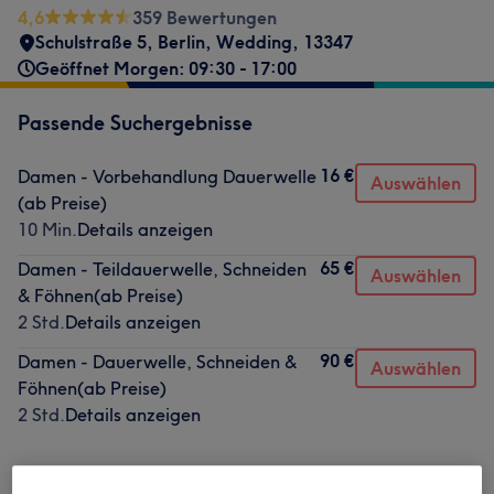
4,6
359 Bewertungen
Schulstraße 5
,
Berlin, Wedding
,
13347
Geöffnet Morgen: 09:30 - 17:00
Passende Suchergebnisse
16 €
Damen - Vorbehandlung Dauerwelle
Auswählen
(ab Preise)
10 Min.
Details anzeigen
65 €
Damen - Teildauerwelle, Schneiden
Auswählen
& Föhnen(ab Preise)
2 Std.
Details anzeigen
90 €
Damen - Dauerwelle, Schneiden &
Auswählen
Föhnen(ab Preise)
2 Std.
Details anzeigen
Nicht gefunden wonach du gesucht hast?