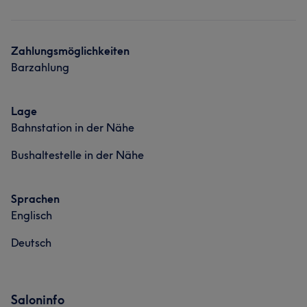
Nägel
Friseur
Gesicht
Massage
Was unsere Kunden über Louis sagen
Zahlungsmöglichkeiten
Barzahlung
Kompetent
11
Talentiert
7
Gründlich
7
Effizient
6
Lage
Bahnstation in der Nähe
Bushaltestelle in der Nähe
Sprachen
Englisch
Deutsch
Saloninfo