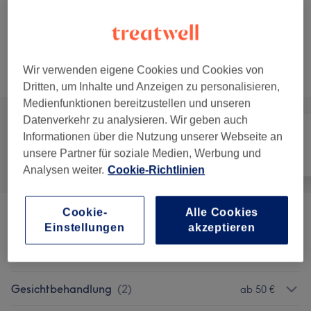
Jungs bis 6 Jahre - Schneiden &
Auswählen
Styling
30 Min.
Details anzeigen
Wir verwenden eigene Cookies und Cookies von
Alle Services
Dritten, um Inhalte und Anzeigen zu personalisieren,
Medienfunktionen bereitzustellen und unseren
Datenverkehr zu analysieren. Wir geben auch
Informationen über die Nutzung unserer Webseite an
unsere Partner für soziale Medien, Werbung und
Alle
Friseur
Nägel
Analysen weiter.
Cookie-Richtlinien
Cookie-
Alle Cookies
Head Spa
(
3
)
ab 25 €
Einstellungen
akzeptieren
Wimpernverlängerung
(
2
)
ab 35 €
Gesichtbehandlung
(
2
)
ab 50 €