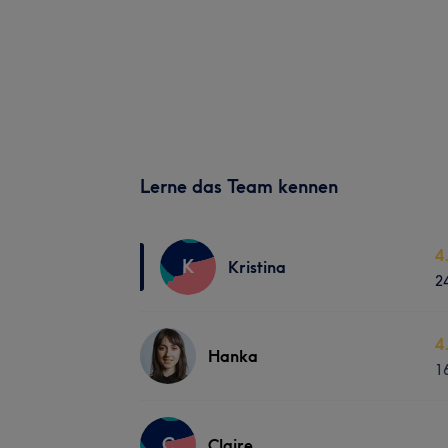
Lerne das Team kennen
4
K
Kristina
2
4
Hanka
1
C
Claire