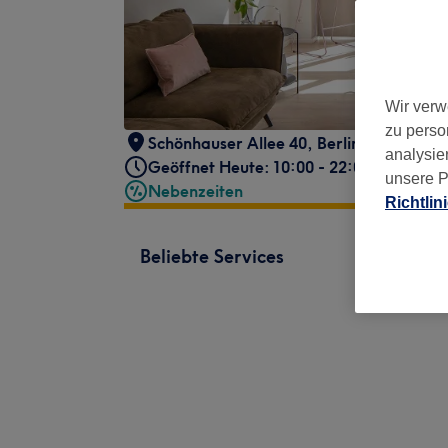
Wir verw
zu perso
Schönhauser Allee 40
,
Berlin, Prenzlaue
analysie
Geöffnet Heute: 10:00 - 22:00
unsere P
Nebenzeiten
Richtlin
Beliebte Services