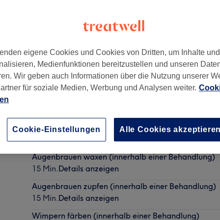
enden eigene Cookies und Cookies von Dritten, um Inhalte un
nalisieren, Medienfunktionen bereitzustellen und unseren Date
r Berg
,
10435
ren. Wir geben auch Informationen über die Nutzung unserer W
artner für soziale Medien, Werbung und Analysen weiter.
Cooki
ien
3D - Hautanalyse
Cookie-Einstellungen
Alle Cookies akzeptiere
30 Min.
Details anzeigen
Augenbrauen waxen (innerhalb einer Behandlung)
15 Min.
Details anzeigen
Augenbrauen zupfen (innerhalb einer Behandlung)
15 Min.
Details anzeigen
Wimpern färben (innerhalb einer Behandlung)