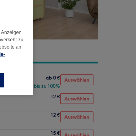
d Anzeigen
nverkehr zu
ebseite an
e-
ab
0 €
Auswählen
n
Spare bis zu 100%
12 €
Auswählen
12 €
Auswählen
15 €
Auswählen